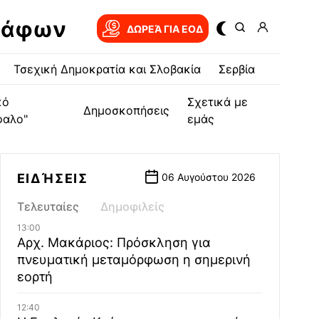
ράφων
ΔΩΡΕΆ ΓΙΑ EOΔ
Τσεχική Δημοκρατία και Σλοβακία
Σερβία
κό
Σχετικά με
Δημοσκοπήσεις
φαλο"
εμάς
ΕΙΔΉΣΕΙΣ
06 Αυγούστου 2026
Τελευταίες
Δημοφιλείς
13:00
Αρχ. Μακάριος: Πρόσκληση για
πνευματική μεταμόρφωση η σημερινή
εορτή
12:40