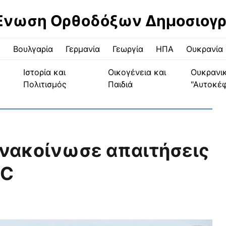
Ένωση Ορθοδόξων Δημοσιογ
ς
Βουλγαρία
Γερμανία
Γεωργία
ΗΠΑ
Ουκρανία
Ιστορία και
Οικογένεια και
Ουκρανι
Πολιτισμός
Παιδιά
"Αυτοκέ
ανακοίνωσε απαιτήσεις
OC