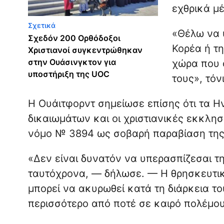
εχθρικά μ
Σχετικά
«Θέλω να υ
Σχεδόν 200 Ορθόδοξοι
Κορέα ή τ
Χριστιανοί συγκεντρώθηκαν
στην Ουάσινγκτον για
χώρα που 
υποστήριξη της UOC
τους», τόν
Η Ουάιτφορντ σημείωσε επίσης ότι τα 
δικαιωμάτων και οι χριστιανικές εκκλη
νόμο № 3894 ως σοβαρή παραβίαση της 
«Δεν είναι δυνατόν να υπερασπίζεσαι τ
ταυτόχρονα, — δήλωσε. — Η θρησκευτική
μπορεί να ακυρωθεί κατά τη διάρκεια το
περισσότερο από ποτέ σε καιρό πολέμου