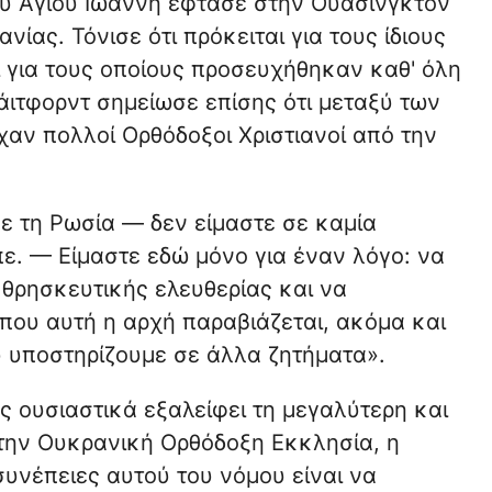
ου Αγίου Ιωάννη έφτασε στην Ουάσινγκτον
νίας. Τόνισε ότι πρόκειται για τους ίδιους
 για τους οποίους προσευχήθηκαν καθ' όλη
άιτφορντ σημείωσε επίσης ότι μεταξύ των
ν πολλοί Ορθόδοξοι Χριστιανοί από την
ε τη Ρωσία — δεν είμαστε σε καμία
ε. — Είμαστε εδώ μόνο για έναν λόγο: να
θρησκευτικής ελευθερίας και να
όπου αυτή η αρχή παραβιάζεται, ακόμα και
υ υποστηρίζουμε σε άλλα ζητήματα».
ς ουσιαστικά εξαλείφει τη μεγαλύτερη και
την Ουκρανική Ορθόδοξη Εκκλησία, η
συνέπειες αυτού του νόμου είναι να