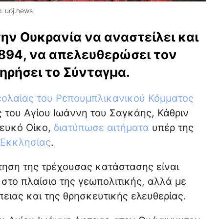
: uoj.news
ην Ουκρανία να αναστείλει και
3894, να απελευθερώσει τον
ηρήσει το Σύνταγμα.
εολαίας του Ρεπουμπλικανικού Κόμματος
 του Αγίου Ιωάννη του Σαγκάης, Κάθριν
Λευκό Οίκο,
διατύπωσε αιτήματα
υπέρ της
 Εκκλησίας
.
τηση της τρέχουσας κατάστασης είναι
 στο πλαίσιο της γεωπολιτικής, αλλά με
ειας και της θρησκευτικής ελευθερίας.