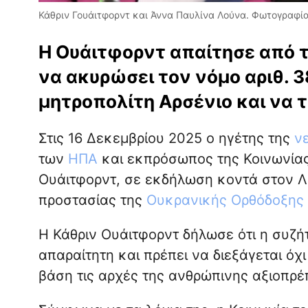
Κάθριν Γουάιτφορντ και Άννα Παυλίνα Λούνα. Φωτογραφία
Η Ουάιτφορντ απαίτησε από τ
να ακυρώσει τον νόμο αριθ. 
μητροπολίτη Αρσένιο και να τ
Στις 16 Δεκεμβρίου 2025 ο ηγέτης της
ν
των
ΗΠΑ
και εκπρόσωπος της Κοινωνίας
Ουάιτφορντ, σε εκδήλωση κοντά στον 
προστασίας της
Ουκρανικής Ορθόδοξης
Η Κάθριν Ουάιτφορντ δήλωσε ότι η συζή
απαραίτητη και πρέπει να διεξάγεται όχι
βάση τις αρχές της ανθρώπινης αξιοπρέπ