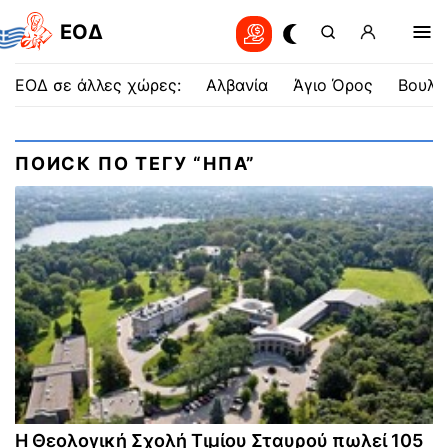
EOΔ
ΕΟΔ σε άλλες χώρες:
Αλβανία
Άγιο Όρος
Βουλγ
ПОИСК ПО ТЕГУ “ΗΠΑ”
Η Θεολογική Σχολή Τιμίου Σταυρού πωλεί 105