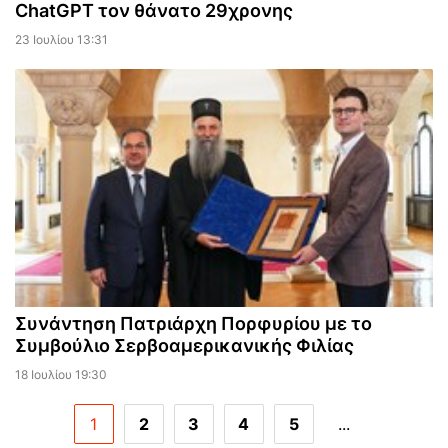
ChatGPT τον θάνατο 29χρονης
23 Ιουλίου 13:31
Συνάντηση Πατριάρχη Πορφυρίου με το
Συμβούλιο Σερβοαμερικανικής Φιλίας
18 Ιουλίου 19:30
1
2
3
4
5
...