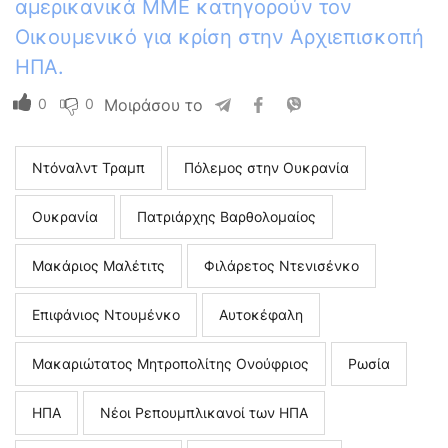
αμερικανικά ΜΜΕ κατηγορούν τον
Οικουμενικό για κρίση στην Αρχιεπισκοπή
ΗΠΑ.
0
0
Μοιράσου το
Ντόναλντ Τραμπ
Πόλεμος στην Ουκρανία
Ουκρανία
Πατριάρχης Βαρθολομαίος
Μακάριος Μαλέτιτς
Φιλάρετος Ντενισένκο
Επιφάνιος Ντουμένκο
Αυτοκέφαλη
Μακαριώτατος Μητροπολίτης Ονούφριος
Ρωσία
ΗΠΑ
Νέοι Ρεπουμπλικανοί των ΗΠΑ