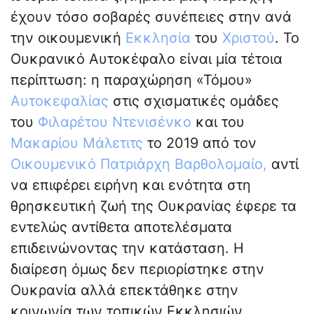
έχουν τόσο σοβαρές συνέπειες στην ανά
την οικουμενική
Εκκλησία
του
Χριστού
. Το
Ουκρανικό Αυτοκέφαλο είναι μία τέτοια
περίπτωση: η παραχώρηση «Τόμου»
Αυτοκεφαλίας
στις σχισματικές ομάδες
του
Φιλαρέτου Ντενισένκο
και του
Μακαρίου Μάλετιτς
το 2019 από τον
Οικουμενικό Πατριάρχη Βαρθολομαίο,
αντί
να επιφέρει ειρήνη και ενότητα στη
θρησκευτική ζωή της Ουκρανίας έφερε τα
εντελώς αντίθετα αποτελέσματα
επιδεινώνοντας την κατάσταση. Η
διαίρεση όμως δεν περιορίστηκε στην
Ουκρανία αλλά επεκτάθηκε στην
κοινωνία των τοπικών Εκκλησιών.