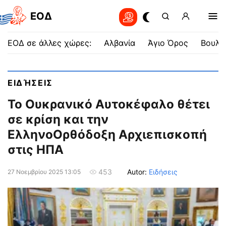
EOΔ
ΕΟΔ σε άλλες χώρες:
Αλβανία
Άγιο Όρος
Βουλγ
ΕΙΔΉΣΕΙΣ
Το Ουκρανικό Αυτοκέφαλο θέτει
σε κρίση και την
ΕλληνοΟρθόδοξη Αρχιεπισκοπή
στις ΗΠΑ
Autor:
Ειδήσεις
453
27 Νοεμβρίου 2025 13:05