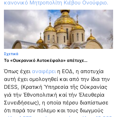
κανονικό Μητροπολίτη Κιέβου Ονούφριο.
Σχετικά
Το «Ουκρανικό Αυτοκέφαλο» απέτυχε…
Όπως έχει
αναφέρει
η ΕΟΔ, η αποτυχία
αυτή έχει ομολογηθεί και από την ίδια την
DESS, (Κρατική Ὑπηρεσία τῆς Οὐκρανίας
γιά τήν Ἐθνοπολιτική καί τήν Ἐλευθερία
Συνειδήσεως), η οποία πέρσυ διαπίστωσε
ότι παρά τον πόλεμο και τους διωγμούς