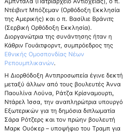
Αμπνταλά (Πατριαρχείο Αντιοχείας), ο π.
Ντέιβιντ Μπόζεμαν (Ορθόδοξη Εκκλησία
της Αμερικής) και ο π. Βασίλιε Βράνιτς
(Σερβική Ορθόδοξη Εκκλησία).
Διοργανώτρια της συνάντησης ήταν η
Κάθριν Γουάιτφορντ, συμπρόεδρος της
Εθνικής Ομοσπονδίας Νέων
Ρεπουμπλικανών
.
Η Διορθόδοξη Αντιπροσωπεία έγινε δεκτή
μεταξύ άλλων από τους βουλευτές Άννα
Παουλίνα Λούνα, Ράτζα Κρίσναμουρτι,
Ντάρελ Ίσσα, την αναπληρώτρια υπουργό
Εξωτερικών για τη δημόσια διπλωματία
Σάρα Ρότζερς και τον πρώην βουλευτή
Μαρκ Ουόκερ – υποψήφιο του Τραμπ για