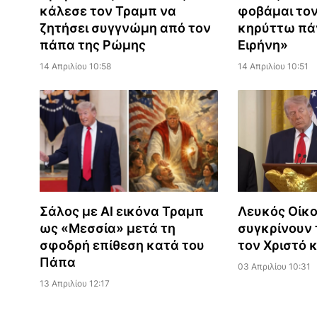
κάλεσε τον Τραμπ να
φοβάμαι τον
ζητήσει συγγνώμη από τον
κηρύττω πά
πάπα της Ρώμης
Ειρήνη»
14 Απριλίου 10:58
14 Απριλίου 10:51
Σάλος με AI εικόνα Τραμπ
Λευκός Οίκο
ως «Μεσσία» μετά τη
συγκρίνουν 
σφοδρή επίθεση κατά του
τον Χριστό 
Πάπα
03 Απριλίου 10:31
13 Απριλίου 12:17