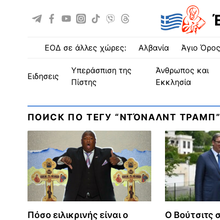
ΕΟΔ σε άλλες χώρες:
Αλβανία
Άγιο Όρο
Υπεράσπιση της
Άνθρωπος και
ειδησεις
Πίστης
Εκκλησία
ПОИСК ПО ТЕГУ “ΝΤΌΝΑΛΝΤ ΤΡΑΜΠ
Πόσο ειλικρινής είναι ο
Ο Βούτσιτς 