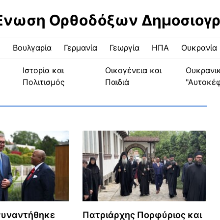
Ένωση Ορθοδόξων Δημοσιογ
ς
Βουλγαρία
Γερμανία
Γεωργία
ΗΠΑ
Ουκρανία
Ιστορία και
Οικογένεια και
Ουκρανι
Πολιτισμός
Παιδιά
"Αυτοκέ
”
συναντήθηκε
Πατριάρχης Πορφύριος και