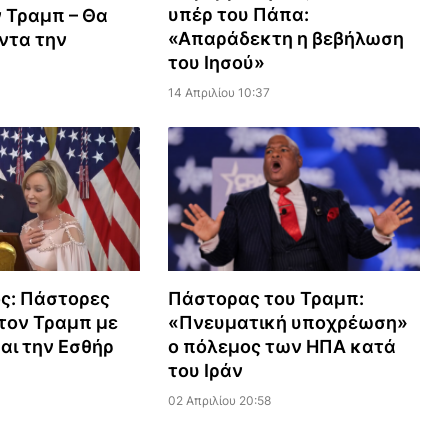
υπέρ του Πάπα:
 Τραμπ – Θα
«Απαράδεκτη η βεβήλωση
ντα την
του Ιησού»
14 Απριλίου 10:37
Πάστορας του Τραμπ:
ς: Πάστορες
«Πνευματική υποχρέωση»
τον Τραμπ με
ο πόλεμος των ΗΠΑ κατά
και την Εσθήρ
του Ιράν
02 Απριλίου 20:58