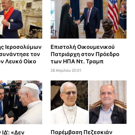
ης Ιεροσολύμων
Επιστολή Οικουμενικού
 συνάντησε τον
Πατριάρχη στον Πρόεδρο
ον Λευκό Οίκο
των ΗΠΑ Ντ. Τραμπ
28 Απριλίου 20:01
Παρέμβαση Πεζεσκιάν
ΙΔ': «Δεν