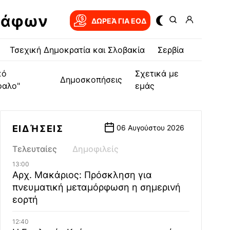
ράφων
ΔΩΡΕΆ ΓΙΑ EOΔ
Τσεχική Δημοκρατία και Σλοβακία
Σερβία
κό
Σχετικά με
Δημοσκοπήσεις
φαλο"
εμάς
ΕΙΔΉΣΕΙΣ
06 Αυγούστου 2026
Τελευταίες
Δημοφιλείς
13:00
Αρχ. Μακάριος: Πρόσκληση για
πνευματική μεταμόρφωση η σημερινή
εορτή
12:40