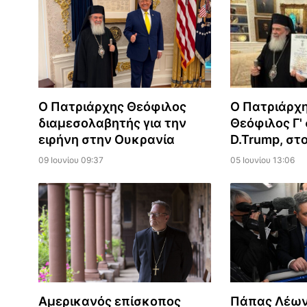
Ο Πατριάρχ
Ο Πατριάρχης Θεόφιλος
Θεόφιλος Γ'
διαμεσολαβητής για την
D.Trump, στ
ειρήνη στην Ουκρανία
05 Ιουνίου 13:06
09 Ιουνίου 09:37
Αμερικανός επίσκοπος
Πάπας Λέων 