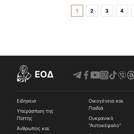
1
2
3
4
EOΔ
Ειδησεισ
Οικογένεια και
Παιδιά
Υπεράσπιση της
Πίστης
Ουκρανικό
"Αυτοκέφαλο"
Άνθρωπος και