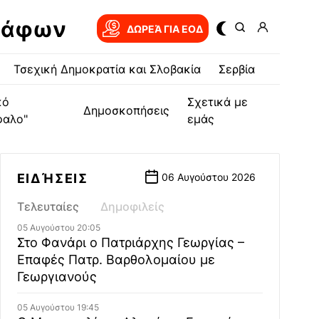
ράφων
ΔΩΡΕΆ ΓΙΑ EOΔ
Τσεχική Δημοκρατία και Σλοβακία
Σερβία
κό
Σχετικά με
Δημοσκοπήσεις
φαλο"
εμάς
ΕΙΔΉΣΕΙΣ
06 Αυγούστου 2026
Τελευταίες
Δημοφιλείς
05 Αυγούστου 20:05
Στο Φανάρι ο Πατριάρχης Γεωργίας –
Επαφές Πατρ. Βαρθολομαίου με
Γεωργιανούς
05 Αυγούστου 19:45