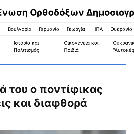
Ένωση Ορθοδόξων Δημοσιογ
ς
Βουλγαρία
Γερμανία
Γεωργία
ΗΠΑ
Ουκρανία
Ιστορία και
Οικογένεια και
Ουκρανι
Πολιτισμός
Παιδιά
"Αυτοκέ
 του ο ποντίφικας
ις και διαφθορά