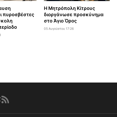
αυση
Η Μητρόπολη Κίτρους
ι πυροσβέστες
διοργάνωσε προσκύνημα
σκολη
στο Άγιο Όρος
περίοδο
05 Αυγούστου 17:26
3