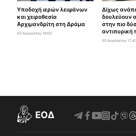
Υποδοχή ιερών λειψάνων
Δίχως ανάπ
και χειροθεσία
δουλεύουν ο
Αρχιμανδρίτη στη Δράμα
στην πιο δύ
αντιπυρική 
05 Αυγούστου 19:00
05 Αυγούστου 17:4
EOΔ