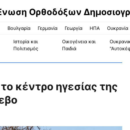
Ένωση Ορθοδόξων Δημοσιογ
ς
Βουλγαρία
Γερμανία
Γεωργία
ΗΠΑ
Ουκρανία
Ιστορία και
Οικογένεια και
Ουκρανι
Πολιτισμός
Παιδιά
"Αυτοκέ
 το κέντρο ηγεσίας της
ίεβο