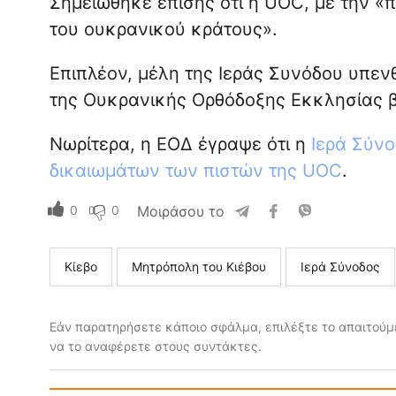
Σημειώθηκε επίσης ότι η UOC, με την «
του ουκρανικού κράτους».
Επιπλέον, μέλη της Ιεράς Συνόδου υπενθ
της Ουκρανικής Ορθόδοξης Εκκλησίας βρ
Νωρίτερα, η ΕΟΔ έγραψε ότι η
Ιερά Σύν
δικαιωμάτων των πιστών της UOC
.
0
0
Μοιράσου το
Κίεβο
Μητρόπολη του Κιέβου
Ιερά Σύνοδος
Εάν παρατηρήσετε κάποιο σφάλμα, επιλέξτε το απαιτούμε
να το αναφέρετε στους συντάκτες.