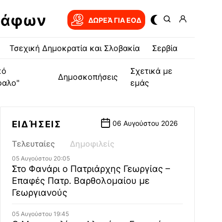
ράφων
ΔΩΡΕΆ ΓΙΑ EOΔ
Τσεχική Δημοκρατία και Σλοβακία
Σερβία
κό
Σχετικά με
Δημοσκοπήσεις
φαλο"
εμάς
ΕΙΔΉΣΕΙΣ
06 Αυγούστου 2026
Τελευταίες
Δημοφιλείς
05 Αυγούστου 20:05
Στο Φανάρι ο Πατριάρχης Γεωργίας –
Επαφές Πατρ. Βαρθολομαίου με
Γεωργιανούς
05 Αυγούστου 19:45