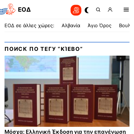
EOΔ
ΕΟΔ σε άλλες χώρες:
Αλβανία
Άγιο Όρος
Βουλγ
ПОИСК ПО ТЕГУ “ΚΊΕΒΟ”
Μόσχα: Ελληνική Έκδοση για την επανένωση