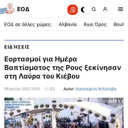
EOΔ
ΕΟΔ σε άλλες χώρες:
Αλβανία
Άγιο Όρος
Βουλγ
ΕΙΔΉΣΕΙΣ
Εορτασμοί για Ημέρα
Βαπτίσματος της Ρους ξεκίνησαν
στη Λαύρα του Κιέβου
Autor:
Αικατερίνη Φιλάτοβα
63
28 Ιουλίου 2020 15:55