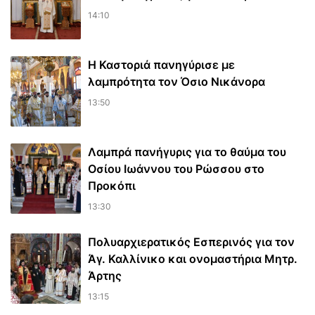
14:10
Η Καστοριά πανηγύρισε με
λαμπρότητα τον Όσιο Νικάνορα
13:50
Λαμπρά πανήγυρις για το θαύμα του
Οσίου Ιωάννου του Ρώσσου στο
Προκόπι
13:30
Πολυαρχιερατικός Εσπερινός για τον
Άγ. Καλλίνικο και ονομαστήρια Μητρ.
Άρτης
13:15