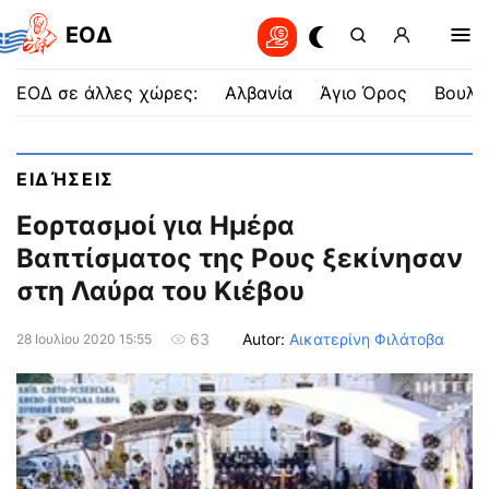
EOΔ
ΕΟΔ σε άλλες χώρες:
Αλβανία
Άγιο Όρος
Βουλγ
ΕΙΔΉΣΕΙΣ
Εορτασμοί για Ημέρα
Βαπτίσματος της Ρους ξεκίνησαν
στη Λαύρα του Κιέβου
Autor:
Αικατερίνη Φιλάτοβα
63
28 Ιουλίου 2020 15:55