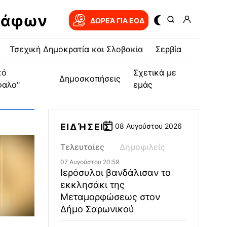
ράφων
ΔΩΡΕΆ ΓΙΑ EOΔ
Τσεχική Δημοκρατία και Σλοβακία
Σερβία
κό
Σχετικά με
Δημοσκοπήσεις
φαλο"
εμάς
ΕΙΔΉΣΕΙΣ
08 Αυγούστου 2026
Τελευταίες
Δημοφιλείς
07 Αυγούστου 20:59
Ιερόσυλοι βανδάλισαν το
εκκλησάκι της
Μεταμορφώσεως στον
Δήμο Σαρωνικού