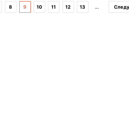
8
9
10
11
12
13
...
След