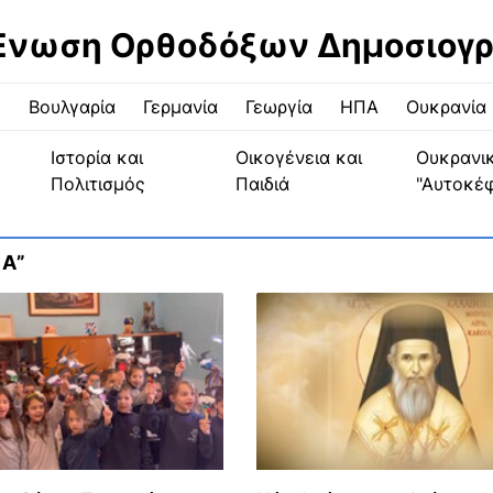
Ένωση Ορθοδόξων Δημοσιογ
ς
Βουλγαρία
Γερμανία
Γεωργία
ΗΠΑ
Ουκρανία
Ιστορία και
Οικογένεια και
Ουκρανι
Πολιτισμός
Παιδιά
"Αυτοκέ
Α”