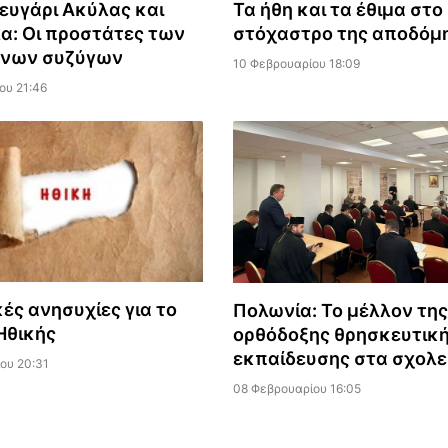
Ζευγάρι Ακύλας και
Τα ήθη και τα έθιμα στο
α: Οι προστάτες των
στόχαστρο της αποδόμ
νων συζύγων
10 Φεβρουαρίου 18:09
ου 21:46
ές ανησυχίες για το
Πολωνία: Το μέλλον τη
Ηθικής
ορθόδοξης θρησκευτικ
εκπαίδευσης στα σχολε
ου 20:31
08 Φεβρουαρίου 16:05