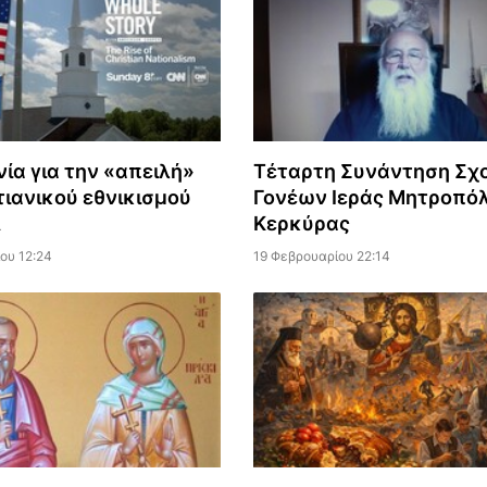
νία για την «απειλή»
Τέταρτη Συνάντηση Σχ
τιανικού εθνικισμού
Γονέων Ιεράς Μητροπό
Α
Κερκύρας
ου 12:24
19 Φεβρουαρίου 22:14