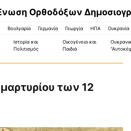
Ένωση Ορθοδόξων Δημοσιογ
ς
Βουλγαρία
Γερμανία
Γεωργία
ΗΠΑ
Ουκρανία
Ιστορία και
Οικογένεια και
Ουκρανι
Πολιτισμός
Παιδιά
"Αυτοκέ
 μαρτυρίου των 12