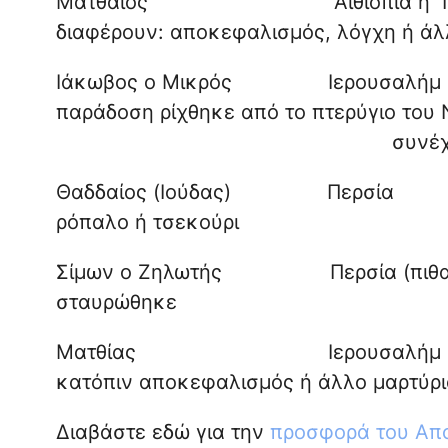
Ματθαίος Αιθιοπία ή Π
διαφέρουν: αποκεφαλισμός, λόγχη ή άλλ
Ιάκωβος ο Μικρός Ιερο
παράδοση ρίχθηκε από το
συνέχεια θανατώθη
Θαδδαίος (Ιούδας) Πε
ρόπαλο ή τσεκούρι
Σίμων ο Ζηλωτής Περσία (
σταυρώθηκε
Ματθίας Ιερουσαλήμ ή Κο
κατόπιν αποκεφαλισμός ή άλλο μαρτύρι
Διαβάστε εδώ για την
προσφορά του Απ