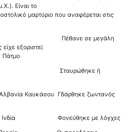
 Α΄ (περ. 44 μ.Χ.). Είναι το
ιο που αναφέρεται στις
Πέθανε σε μεγάλη
προηγουμένως είχε εξοριστεί
μο
η Σταυρώθηκε ή
ία Καυκάσου Γδάρθηκε ζωντανός
α Φονεύθηκε με λόγχες