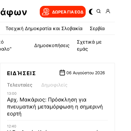
ράφων
ΔΩΡΕΆ ΓΙΑ EOΔ
Τσεχική Δημοκρατία και Σλοβακία
Σερβία
κό
Σχετικά με
Δημοσκοπήσεις
φαλο"
εμάς
ΕΙΔΉΣΕΙΣ
06 Αυγούστου 2026
Τελευταίες
Δημοφιλείς
13:00
Αρχ. Μακάριος: Πρόσκληση για
πνευματική μεταμόρφωση η σημερινή
εορτή
12:40