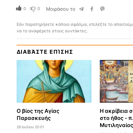
0
0
Μοιράσου το
Εάν παρατηρήσετε κάποιο σφάλμα, επιλέξτε το απαιτούμε
να το αναφέρετε στους συντάκτες.
ΔΙΑΒΆΣΤΕ ΕΠΊΣΗΣ
Ο βίος της Αγίας
Η ακρίβεια σ
Παρασκευής
στο ήθος - π
Μυτιληναίο
26 Ιουλίου 20:01