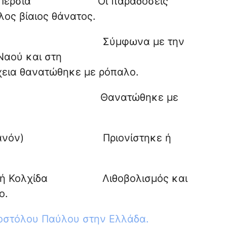
ερσία Οι παραδόσεις
ος βίαιος θάνατος.
υσαλήμ Σύμφωνα με την
 πτερύγιο του Ναού και στη
κε με ρόπαλο.
ρσία Θανατώθηκε με
πιθανόν) Πριονίστηκε ή
λχίδα Λιθοβολισμός και
ο.
οστόλου Παύλου στην Ελλάδα.