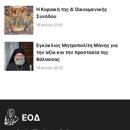
Η Κυριακή της Δ’ Οικουμενικής
Συνόδου
18 Ιουλίου 21:05
Εγκύκλιος Μητροπολίτη Μάνης για
την αξία και την προστασία της
θάλασσας
18 Ιουλίου 20:52
EOΔ