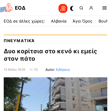
EOΔ
ΕΟΔ σε άλλες χώρες:
Αλβανία
Άγιο Όρος
Βουλγ
ΠΝΕΥΜΑΤΙΚΆ
Δυο κορίτσια στο κενό κι εμείς
στον πάτο
Autor:
Ειδήσεις
76
14 Μαΐου 18:29