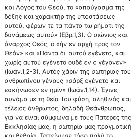
και Λόγος του Θεού, το «απαύγασμα της
δόξης και χαρακτήρ της υποστάσεως
αυτού, φέρων τε τα πάντα τω ρήματι της
δυνάμεως αυτού» (Εβρ.1,3). Ο αιώνιος και
άναρχος Θεός, ο «ήν εν αρχή προς τον
Θεόν» και «Πάντα δι’ αυτού εγένετο, και
χωρίς αυτού εγένετο ουδέ εν ο γέγονεν»
(Ιωάν.1,2-3). Αυτός χάριν της σωτηρίας του
ανθρωπίνου γένους «σάρξ εγένετο και
εσκήνωσεν εν ημίν» (Ιωάν.1,14). Έγινε,
συνάμα με τη θεία Του φύση, αληθινός και
τέλειος άνθρωπος, δηλαδή Θεάνθρωπος,
για να είναι σύμφωνα με τους Πατέρες της
Εκκλησίας μας, η σωτηρία μας πραγματική
και βεβαία. Ταπείνωσε τόσο πολύ το