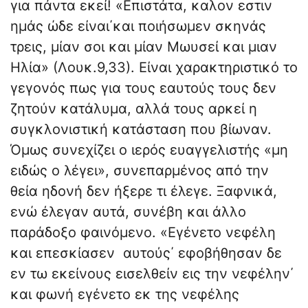
για πάντα εκεί! «Επιστάτα, καλον εστιν
ημάς ώδε είναι΄και ποιήσωμεν σκηνάς
τρεις, μίαν σοι και μίαν Μωυσεί και μιαν
Ηλία» (Λουκ.9,33). Είναι χαρακτηριστικό το
γεγονός πως για τους εαυτούς τους δεν
ζητούν κατάλυμα, αλλά τους αρκεί η
συγκλονιστική κατάσταση που βίωναν.
Όμως συνεχίζει ο ιερός ευαγγελιστής «μη
ειδώς ο λέγει», συνεπαρμένος από την
θεία ηδονή δεν ήξερε τι έλεγε. Ξαφνικά,
ενώ έλεγαν αυτά, συνέβη και άλλο
παράδοξο φαινόμενο. «Εγένετο νεφέλη
και επεσκίασεν αυτούς΄ εφοβήθησαν δε
εν τω εκείνους εισελθείν εις την νεφέλην΄
και φωνή εγένετο εκ της νεφέλης