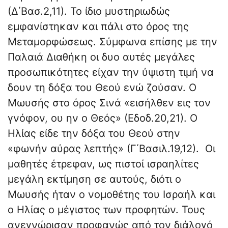
(Δ΄Βασ.2,11). Το ίδιο μυστηριωδώς
εμφανίστηκαν και πάλι στο όρος της
Μεταμορφώσεως. Σύμφωνα επίσης με την
Παλαιά Διαθήκη οι δυο αυτές μεγάλες
προσωπικότητες είχαν την ύψιστη τιμή να
δουν τη δόξα του Θεού ενώ ζούσαν. Ο
Μωυσής στο όρος Σινά «εισήλθεν εις τον
γνόφον, ου ην ο Θεός» (Εδοδ.20,21). Ο
Ηλίας είδε την δόξα του Θεού στην
«φωνήν αύρας λεπτής» (Γ΄Βασιλ.19,12). Οι
μαθητές έτρεφαν, ως πιστοί ισραηλίτες
μεγάλη εκτίμηση σε αυτούς, διότι ο
Μωυσής ήταν ο νομοθέτης του Ισραήλ και
ο Ηλίας ο μέγιστος των προφητών. Τους
ανεγνώρισαν προφανώς από τον διάλογό