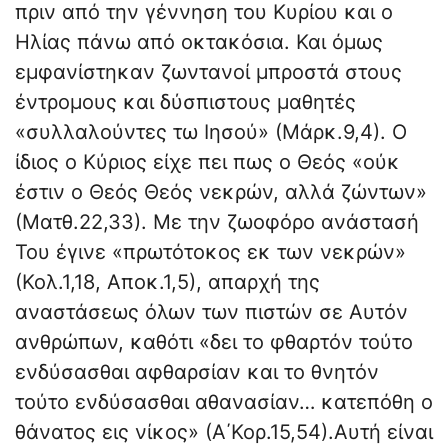
πριν από την γέννηση του Κυρίου και ο
Ηλίας πάνω από οκτακόσια. Και όμως
εμφανίστηκαν ζωντανοί μπροστά στους
έντρομους και δύσπιστους μαθητές
«συλλαλούντες τω Ιησού» (Μάρκ.9,4). Ο
ίδιος ο Κύριος είχε πει πως ο Θεός «ούκ
έστιν ο Θεός Θεός νεκρών, αλλά ζώντων»
(Ματθ.22,33). Με την ζωοφόρο ανάστασή
Του έγινε «πρωτότοκος εκ των νεκρών»
(Κολ.1,18, Αποκ.1,5), απαρχή της
αναστάσεως όλων των πιστών σε Αυτόν
ανθρώπων, καθότι «δει το φθαρτόν τούτο
ενδύσασθαι αφθαρσίαν και το θνητόν
τούτο ενδύσασθαι αθανασίαν… κατεπόθη ο
θάνατος εις νίκος» (Α΄Κορ.15,54).Αυτή είναι