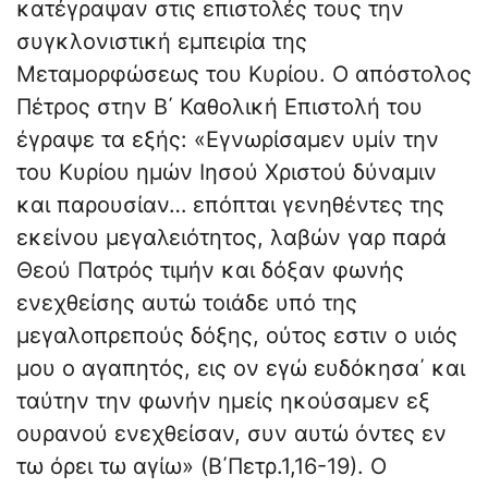
κατέγραψαν στις επιστολές τους την
συγκλονιστική εμπειρία της
Μεταμορφώσεως του Κυρίου. Ο απόστολος
Πέτρος στην Β΄ Καθολική Επιστολή του
έγραψε τα εξής: «Εγνωρίσαμεν υμίν την
του Κυρίου ημών Ιησού Χριστού δύναμιν
και παρουσίαν… επόπται γενηθέντες της
εκείνου μεγαλειότητος, λαβών γαρ παρά
Θεού Πατρός τιμήν και δόξαν φωνής
ενεχθείσης αυτώ τοιάδε υπό της
μεγαλοπρεπούς δόξης, ούτος εστιν ο υιός
μου ο αγαπητός, εις ον εγώ ευδόκησα΄ και
ταύτην την φωνήν ημείς ηκούσαμεν εξ
ουρανού ενεχθείσαν, συν αυτώ όντες εν
τω όρει τω αγίω» (Β΄Πετρ.1,16-19). Ο