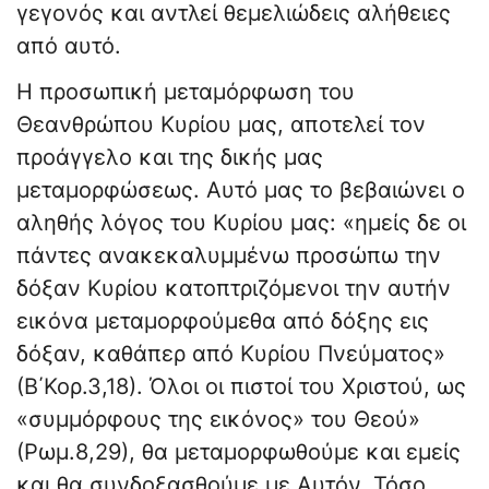
γεγονός και αντλεί θεμελιώδεις αλήθειες
από αυτό.
Η προσωπική μεταμόρφωση του
Θεανθρώπου Κυρίου μας, αποτελεί τον
προάγγελο και της δικής μας
μεταμορφώσεως. Αυτό μας το βεβαιώνει ο
αληθής λόγος του Κυρίου μας: «ημείς δε οι
πάντες ανακεκαλυμμένω προσώπω την
δόξαν Κυρίου κατοπτριζόμενοι την αυτήν
εικόνα μεταμορφούμεθα από δόξης εις
δόξαν, καθάπερ από Κυρίου Πνεύματος»
(Β΄Κορ.3,18). Όλοι οι πιστοί του Χριστού, ως
«συμμόρφους της εικόνος» του Θεού»
(Ρωμ.8,29), θα μεταμορφωθούμε και εμείς
και θα συνδοξασθούμε με Αυτόν. Τόσο