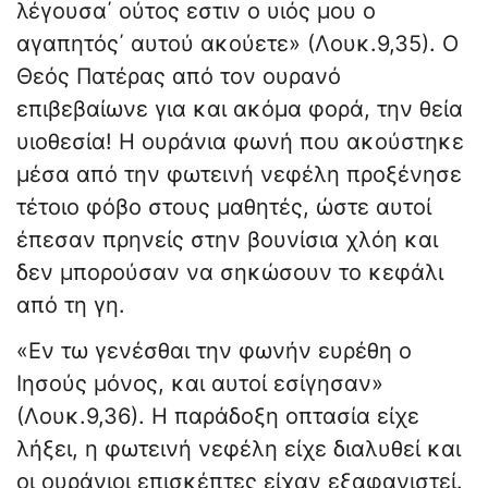
λέγουσα΄ ούτος εστιν ο υιός μου ο
αγαπητός΄ αυτού ακούετε» (Λουκ.9,35). Ο
Θεός Πατέρας από τον ουρανό
επιβεβαίωνε για και ακόμα φορά, την θεία
υιοθεσία! Η ουράνια φωνή που ακούστηκε
μέσα από την φωτεινή νεφέλη προξένησε
τέτοιο φόβο στους μαθητές, ώστε αυτοί
έπεσαν πρηνείς στην βουνίσια χλόη και
δεν μπορούσαν να σηκώσουν το κεφάλι
από τη γη.
«Εν τω γενέσθαι την φωνήν ευρέθη ο
Ιησούς μόνος, και αυτοί εσίγησαν»
(Λουκ.9,36). Η παράδοξη οπτασία είχε
λήξει, η φωτεινή νεφέλη είχε διαλυθεί και
οι ουράνιοι επισκέπτες είχαν εξαφανιστεί.