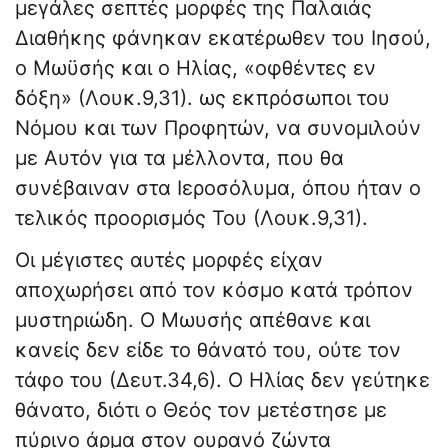
μεγάλες σεπτές μορφές της Παλαιάς
Διαθήκης φάνηκαν εκατέρωθεν του Ιησού,
ο Μωϋσής και ο Ηλίας, «οφθέντες εν
δόξη» (Λουκ.9,31). ως εκπρόσωποι του
Νόμου και των Προφητών, να συνομιλούν
με Αυτόν για τα μέλλοντα, που θα
συνέβαιναν στα Ιεροσόλυμα, όπου ήταν ο
τελικός προορισμός Του (Λουκ.9,31).
Οι μέγιστες αυτές μορφές είχαν
αποχωρήσει από τον κόσμο κατά τρόπον
μυστηριώδη. Ο Μωυσής απέθανε και
κανείς δεν είδε το θάνατό του, ούτε τον
τάφο του (Δευτ.34,6). Ο Ηλίας δεν γεύτηκε
θάνατο, διότι ο Θεός τον μετέστησε με
πύρινο άρμα στον ουρανό ζώντα