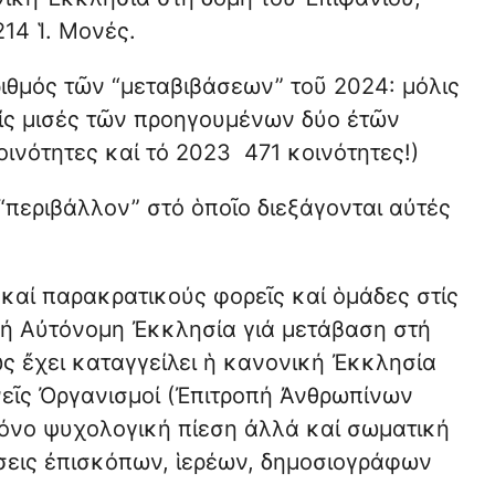
14 Ἱ. Μονές.
ιθμός τῶν “μεταβιβάσεων” τοῦ 2024: μόλις
τίς μισές τῶν προηγουμένων δύο ἐτῶν
ινότητες καί τό 2023 471 κοινότητες!)
“περιβάλλον” στό ὁποῖο διεξάγονται αὐτές
καί παρακρατικούς φορεῖς καί ὁμάδες στίς
κή Αὐτόνομη Ἐκκλησία γιά μετάβαση στή
ως ἔχει καταγγείλει ἡ κανονική Ἐκκλησία
νεῖς Ὀργανισμοί (Ἐπιτροπή Ἀνθρωπίνων
μόνο ψυχολογική πίεση ἀλλά καί σωματική
ίσεις ἐπισκόπων, ἱερέων, δημοσιογράφων