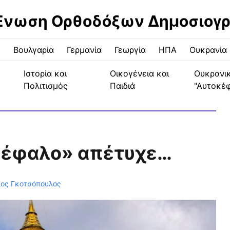
Ένωση Ορθοδόξων Δημοσιογ
ς
Βουλγαρία
Γερμανία
Γεωργία
ΗΠΑ
Ουκρανία
Ιστορία και
Οικογένεια και
Ουκρανι
Πολιτισμός
Παιδιά
"Αυτοκέ
κέφαλο» απέτυχε…
ιος Γκοτσόπουλος