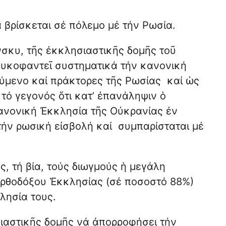
 βρίσκεται σέ πόλεμο μέ τήν Ρωσία.
σκυ, τῆς ἐκκλησιαστικῆς δομῆς τοῦ
συκοφαντεῖ συστηματικά τήν κανονική
ούμενο καί πράκτορες τῆς Ρωσίας καί ὡς
τό γεγονός ὅτι κατ’ ἐπανάληψιν ὁ
κανονική Ἐκκλησία τῆς Οὐκρανίας ἐν
τήν ρωσική εἰσβολή καί συμπαρίσταται μέ
ς, τή βία, τούς διωγμούς ἡ μεγάλη
Ὀρθοδόξου Ἐκκλησίας (σέ ποσοστό 88%)
λησία τους.
ιαστικῆς δομῆς νά ἀπορροφήσει τήν