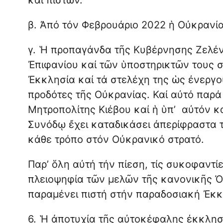
β. Ἀπό τόν Φεβρουάριο 2022 ἡ Οὐκρανία
γ. Ἡ προπαγάνδα τῆς Κυβέρνησης Ζελέν
Ἐπιφανίου καί τῶν ὑποστηρικτῶν τους 
Ἐκκλησία καί τά στελέχη της ὡς ἐνεργ
προδότες τῆς Οὐκρανίας. Καί αὐτό παρά 
Μητροπολίτης Κιέβου καί ἡ ὑπ’ αὐτόν 
Συνόδῳ ἔχει καταδικάσει ἀπερίφραστα 
κάθε τρόπο στόν Οὐκρανικό στρατό.
Παρ’ ὅλη αὐτή τήν πίεση, τίς συκοφαντίε
πλειοψηφία τῶν μελῶν τῆς κανονικῆς 
παραμένει πιστή στήν παραδοσιακή Ἐκκ
6. Ἡ ἀποτυχία τῆς αὐτοκέφαλης ἐκκλησ