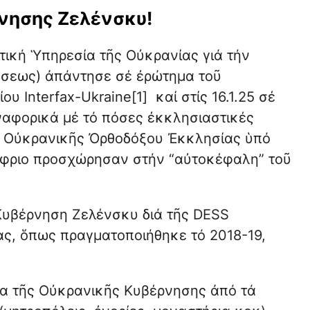
νησης Ζελένσκυ!
ική Ὑπηρεσία τῆς Οὐκρανίας γιά τήν
δήσεως) ἀπάντησε σέ ἐρώτημα τοῦ
 Interfax-Ukraine[1] καί στίς 16.1.25 σέ
ναφορικά μέ τό πόσες ἐκκλησιαστικές
ς Οὐκρανικῆς Ὀρθοδόξου Ἐκκλησίας ὑπό
ύφριο προσχώρησαν στήν “αὐτοκέφαλη” τοῦ
Κυβέρνηση Ζελένσκυ διά τῆς DESS
ας, ὅπως πραγματοποιήθηκε τό 2018-19,
ῖα τῆς Οὐκρανικῆς Κυβέρνησης ἀπό τά