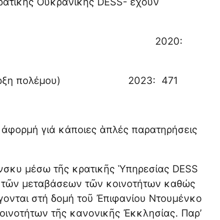
κρατικῆς Οὐκρανικῆς DESS- ἔχουν
9: 319 2020:
ρξη πολέμου) 2023: 471
 ἀφορμή γιά κάποιες ἁπλές παρατηρήσεις
ένσκυ μέσω τῆς κρατικῆς Ὑπηρεσίας DESS
μό τῶν μεταβάσεων τῶν κοινοτήτων καθώς
γονται στή δομή τοῦ Ἐπιφανίου Ντουμένκο
κοινοτήτων τῆς κανονικῆς Ἐκκλησίας. Παρ’