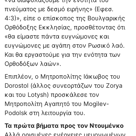
«να διαφυλάξουμε την ενότητα του
πνεύματος με δεσμό ειρήνης» (Εφεσ.
4:3)», είπε ο επίσκοπος της Βουλγαρικής
Ορθόδοξης Εκκλησίας, προσθέτοντας ότι
«θα είμαστε πάντα ευγνώμονες και
ευγνώμονες με αγάπη στον Ρωσικό λαό.
Και θα εργαστούμε για την ενότητα των
Ορθοδόξων λαών».
Επιπλέον, ο Μητροπολίτης Ιάκωβος του
Dorostol (άλλος συνεορτάζων του Zorya
και του Lotysh) προσκάλεσε τον
Μητροπολίτη Αγαπητό του Mogilev-
Podolsk στη λειτουργία του.
Τα πρώτα βήματα προς τον Ντουμένκο
Αλλά ορισμένες ενέργειες μεμονωμένων