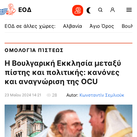
EOΔ
ΕΟΔ σε άλλες χώρες:
Αλβανία
Άγιο Όρος
Βουλγ
ΟΜΟΛΟΓΊΑ ΠΊΣΤΕΩΣ
Η Βουλγαρική Εκκλησία μεταξύ
πίστης και πολιτικής: κανόνες
και αναγνώριση της OCU
Autor:
Κωνσταντίν Σεμλιούκ
28
23 Μαΐου 2024 14:21