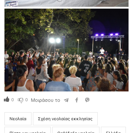
0
0
Μοιράσου το
Νεολαία
Σχέση νεολαίας εκκλησίας