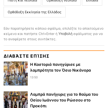
Πίστη και νεολαία
Ορθόδοξη νεολαία
Ελλάδα
Ορθόδοξη Εκκλησία της Ελλάδος
Εάν παρατηρήσετε κάποιο σφάλμα, επιλέξτε το απαιτούμενο
κείμενο και πατήστε Ctrl+Enter ή
Υποβολή
σφάλματος για να
το αναφέρετε στους συντάκτες.
ΔΙΑΒΆΣΤΕ ΕΠΊΣΗΣ
Η Καστοριά πανηγύρισε με
λαμπρότητα τον Όσιο Νικάνορα
13:50
Λαμπρά πανήγυρις για το θαύμα του
Οσίου Ιωάννου του Ρώσσου στο
Προκόπι