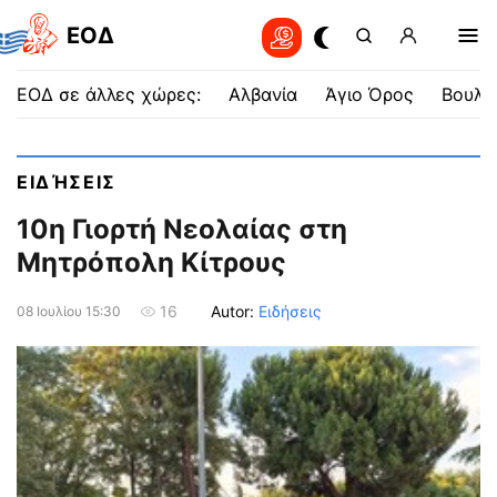
EOΔ
ΕΟΔ σε άλλες χώρες:
Αλβανία
Άγιο Όρος
Βουλγ
ΕΙΔΉΣΕΙΣ
10η Γιορτή Νεολαίας στη
Μητρόπολη Κίτρους
Autor:
Ειδήσεις
16
08 Ιουλίου 15:30