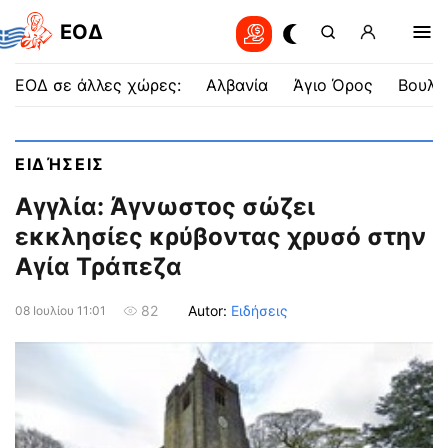
EOΔ
ΕΟΔ σε άλλες χώρες:
Αλβανία
Άγιο Όρος
Βουλγ
ΕΙΔΉΣΕΙΣ
Αγγλία: Άγνωστος σώζει
εκκλησίες κρύβοντας χρυσό στην
Αγία Τράπεζα
Autor:
Ειδήσεις
82
08 Ιουλίου 11:01