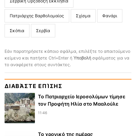
Σερβική Ορξόδοξη Εκκλησία
Πατριάρχης Βαρθολομαίος
Σχίσμα
Φανάρι
Σκόπια
Σερβία
Εάν παρατηρήσετε κάποιο σφάλμα, επιλέξτε το απαιτούμενο
κείμενο και πατήστε Ctrl+Enter ή
Υποβολή
σφάλματος για να
το αναφέρετε στους συντάκτες.
ΔΙΑΒΆΣΤΕ ΕΠΊΣΗΣ
Το Πατριαρχείο Ιεροσολύμων τίμησε
τον Προφήτη Ηλία στο Μααλούλε
11:46
Το χρονικό της ημέρας