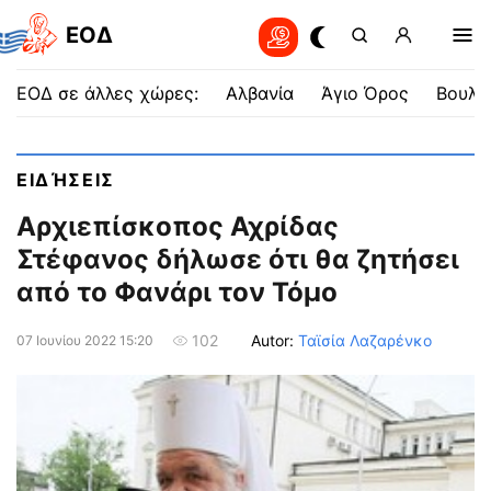
EOΔ
ΕΟΔ σε άλλες χώρες:
Αλβανία
Άγιο Όρος
Βουλγ
ΕΙΔΉΣΕΙΣ
Αρχιεπίσκοπος Αχρίδας
Στέφανος δήλωσε ότι θα ζητήσει
από το Φανάρι τον Τόμο
Autor:
Ταϊσία Λαζαρένκο
102
07 Ιουνίου 2022 15:20