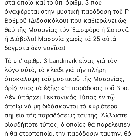
στά ὁποῖα καί το ὑπ’ ἀριθμ. 3 πού
ἀναφέρεται στήν μυστική παράδοση τοῦ Γ’
Βαθμοῦ (Διδασκάλου) πού καθιερώνει ὡς
θεό τῆς Μασονίας τόν Ἑωσφόρο ἤ Σατανᾶ
ἤ Διάβολο! Μασονία χωρίς τά 25 αὐτά
δόγματα δέν νοεῖται!
Τό ὑπ’ ἀριθμ. 3 Landmark εἶναι, γιά τόν
λόγο αὐτό, τό κλειδί γιά τήν πλήρη
ἀποκάλυψη τοῦ μυστικοῦ τῆς Μασονίας,
ὁρίζοντας τά ἑξῆς: «Ἡ παράδοσις τοῦ 3ου.
Δέν ὑπάρχει Τεκτονικός Τύπος ἐν τῷ
ὁποίῳ νά μή διδάσκονται τά κυριότερα
σημεία τῆς παραδόσεως ταύτης. Ἄλλωστε,
οἱοσδήποτε τύπος, ὁ ὁποῖος θά παρέλειπεν
ἤ θά ἐτροποποίει τήν παράδοσιν ταύτην, θά