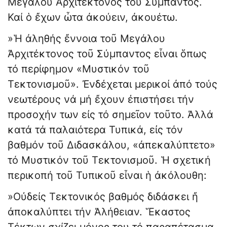
Μεγάλου Ἀρχιτέκτονος τοῦ Σύμπαντος.
Καί ὁ ἔχων ὦτα ἀκούειν, ἀκουέτω.
»Ἡ ἀληθής ἔννοια τοῦ Μεγάλου
Ἀρχιτέκτονος τοῦ Σύμπαντος εἶναι ὅπως
τό περίφημον «Μυστικόν τοῦ
Τεκτονισμοῦ». Ἐνδέχεται μερικοί ἀπό τούς
νεωτέρους νά μή ἔχουν ἐπιστήσει τήν
προσοχήν των εἰς τό σημεῖον τοῦτο. Ἀλλά
κατά τά παλαιότερα Τυπικά, εἰς τόν
βαθμόν τοῦ Διδασκάλου, «ἀπεκαλύπτετο»
τό Μυστικόν τοῦ Τεκτονι­σμοῦ. Ἡ σχετική
περικοπή τοῦ Τυπικοῦ εἶναι ἡ ἀκόλουθη:
»Οὐδείς Τεκτονικός βαθμός διδάσκει ἤ
ἀποκαλύπτει τήν Ἀλήθειαν. Ἕκαστος