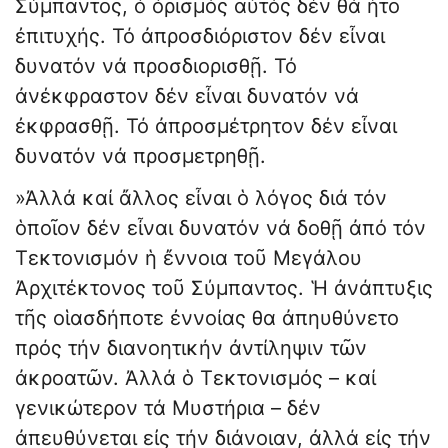
Σύμπαντος, ὁ ὁρισμός αὐτός δέν θά ἦτο
ἐπιτυχής. Τό ἀπροσδιόριστον δέν εἶναι
δυνατόν νά προσδιορισθῇ. Τό
ἀνέκφραστον δέν εἶναι δυνατόν νά
ἐκφρασθῇ. Τό ἀπροσμέτρητον δέν εἶναι
δυνατόν νά προσμετρηθῇ.
»Ἀλλά καί ἄλλος εἶναι ὁ λόγος διά τόν
ὁποῖον δέν εἶναι δυνατόν νά δοθῇ ἀπό τόν
Τεκτονισμόν ἡ ἔννοια τοῦ Μεγάλου
Ἀρχιτέκτονος τοῦ Σύμπαντος. Ἡ ἀνάπτυξις
τῆς οἱασδήποτε ἐννοίας θα ἀπηυθύνετο
πρός τήν διανοητικήν ἀντίληψιν τῶν
ἀκροατῶν. Ἀλλά ὁ Τεκτονισμός – καί
γενικώτερον τά Μυστήρια – δέν
ἀπευθύνεται εἰς τήν διάνοιαν, ἀλλά εἰς τήν