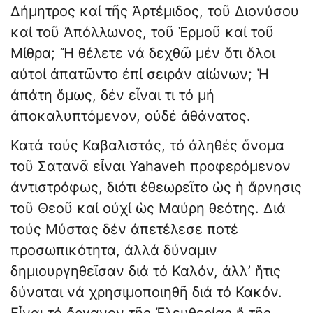
Δήμητρος καί τῆς Ἀρτέμιδος, τοῦ Διονύσου
καί τοῦ Ἀπόλλωνος, τοῦ Ἑρμοῦ καί τοῦ
Μίθρα; Ἤ θέλετε νά δεχθῶ μέν ὅτι ὅλοι
αὐτοί ἀπατῶντο ἐπί σειράν αἰώνων; Ἡ
ἀπάτη ὅμως, δέν εἶναι τι τό μή
ἀποκαλυπτόμενον, οὐδέ ἀθάνατος.
Κατά τούς Καβαλιστάς, τό ἀληθές ὄνομα
τοῦ Σατανᾶ εἶναι Yahaveh προφερόμενον
ἀντιστρόφως, διότι ἐθεωρεῖτο ὡς ἡ ἄρνησις
τοῦ Θεοῦ καί οὐχί ὡς Μαύρη θεότης. Διά
τούς Μύστας δέν ἀπετέλεσε ποτέ
προσωπικότητα, ἀλλά δύναμιν
δημιουργηθεῖσαν διά τό Καλόν, ἀλλ’ ἥτις
δύναται νά χρησιμοποιηθῆ διά τό Κακόν.