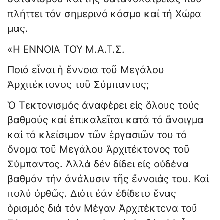
πλήττει τόν σημερινό κόσμο καί τή Χώρα
μας.
«Η ΕΝΝΟΙΑ ΤΟΥ Μ.Α.Τ.Σ.
Ποιά εἶναι ἡ ἔννοια τοῦ Μεγάλου
Ἀρχιτέκτονος τοῦ Σύμπαντος;
Ὁ Τεκτονισμός ἀναφέρει εἰς ὅλους τούς
βαθμούς καί ἐπικαλεῖται κατά τό ἄνοιγμα
καί τό κλείσιμον τῶν ἐργασιῶν του τό
ὄνομα τοῦ Μεγάλου Ἀρχιτέκτονος τοῦ
Σύμπαντος. Ἀλλά δέν δίδει εἰς οὐδένα
βαθμόν τήν ἀνάλυσιν τῆς ἔννοιάς του. Καί
πολύ ὀρθῶς. Διότι ἐάν ἐδίδετο ἕνας
ὁρισμός διά τόν Μέγαν Ἀρχιτέκτονα τοῦ