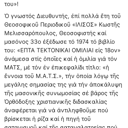
του»!
Ὁ γνωστός Διευθυντής, ἐπί πολλά ἔτη τοῦ
Θεοσοφικοῦ Περιοδικοῦ «ΙΛΙΣΟΣ» Κωστῆς
Μελισσαρόπουλος, Θεοσοφιστής καί
μασόνος 33ο ἐξέδωσε τό 1974 τό βιβλίο
του: «Ε­ΠΤΑ ΤΕΚΤΟΝΙΚΑΙ ΟΜΙΛΙΑΙ εἰς 18ον»
ἀνάμεσα στίς ὁποῖες καί ἡ ὁμιλία γιά τόν
ΜΑΤΣ, μέ τόν ἐν ἐπικεφαλίδι τίτλο: «ἡ
ἔννοια τοῦ Μ.Α.Τ.Σ.», τήν ὁποία λόγῳ τῆς
μεγάλης σημασίας της γιά τήν ἀποκάλυψη
τῆς μασονικῆς συνωμο­σίας σέ βάρος τῆς
Ὀρθόδοξης χρι­στιανικῆς διδασκαλίας
ἀναφέρεται γιά νά ἀντιληφθοῦμε πού
βρίσκεται ἡ ρίζα καί ἡ πηγή τοῦ
σατανισμοῦ καί τῆς σαταναλατρείας πού