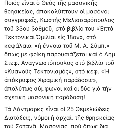
Ποιός εἶναι ὁ Θεός τῆς μασονικῆς
θρησκείας, ἀποκαλύπτουν οἱ μασόνοι
συγγραφεῖς, Κωστής Μελισσαρόπουλος
τοῦ 33ου βαθμοῦ, στό βιβλίο του «Ἑπτά
Τεκτονικαί Όμιλίαι εἰς 18ον», στό
κεφάλαιο: «ἡ ἔννοια τοῦ Μ. Α. Σύμπ.»
ὅπως μέ φρίκη παρουσιάζεται καί ὁ Δημ.
Στεφ. Ἀναγνωστόπουλος στό βιβλίο τοῦ
«Κυανοῦς Τεκτονισμός», στό κεφ. «Ἡ
ἀπόκρυφος Χιραμική παράδοσις»,
ἀπολύτως σύμφωνοι καί οἱ δύο γιά τήν
σχετική μασονική παράδοση!
Τά Λάντμαρκς εἶναι οἱ 25 Θεμελιώδεις
Διατάξεις, νόμοι ἡ ἀρχαί, τῆς θρησκείας
τοῦ Σατανᾶ, Μασονίας, πού ὅπως διά