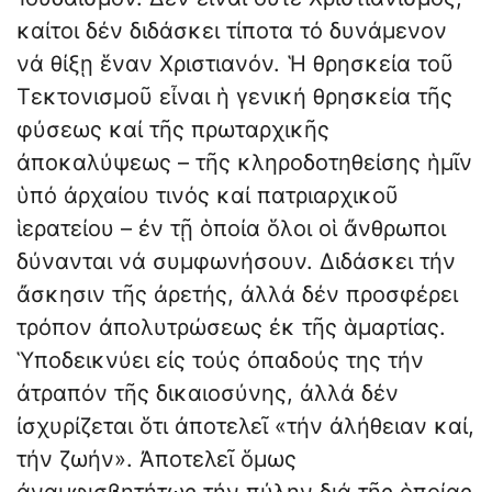
καίτοι δέν διδάσκει τίποτα τό δυνάμενον
νά θίξῃ ἕναν Χριστιανόν. Ἡ θρησκεία τοῦ
Τεκτονισμοῦ εἶναι ἡ γενική θρησκεία τῆς
φύσεως καί τῆς πρωταρχικῆς
ἀποκαλύψεως – τῆς κληροδοτηθείσης ἡμῖν
ὑπό ἀρχαίου τινός καί πατριαρχικοῦ
ἱερατείου – ἐν τῇ ὁποία ὅλοι οἱ ἄνθρωποι
δύνανται νά συμφωνήσουν. Διδάσκει τήν
ἄσκησιν τῆς ἀρετής, ἀλλά δέν προσφέρει
τρόπον ἀπολυτρώσεως ἐκ τῆς ἁμαρτίας.
Ὑποδεικνύει εἰς τούς ὀπαδούς της τήν
ἀτραπόν τῆς δικαιοσύνης, ἀλλά δέν
ἰσχυρίζεται ὅτι ἀποτελεῖ «τήν ἀλήθειαν καί,
τήν ζωήν». Ἀποτελεῖ ὅμως