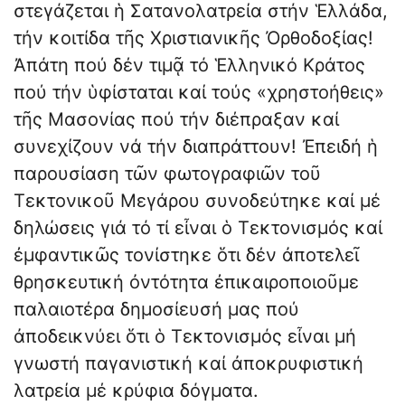
στεγάζεται ἡ Σατανολατρεία στήν Ἑλλάδα,
τήν κοιτίδα τῆς Χριστια­νικῆς Ὀρθοδοξίας!
Ἀπάτη πού δέν τιμᾷ τό Ἑλληνικό Κράτος
πού τήν ὑφίσταται καί τούς «χρηστοήθεις»
τῆς Μασονίας πού τήν διέπραξαν καί
συνεχίζουν νά τήν διαπράττουν! Ἐπειδή ἡ
παρουσίαση τῶν φωτογραφιῶν τοῦ
Τεκτονικοῦ Μεγάρου συνοδεύτηκε καί μέ
δηλώσεις γιά τό τί εἶναι ὁ Τεκτονισμός καί
ἐμφαντικῶς τονίστηκε ὅτι δέν ἀποτελεῖ
θρησκευτική ὀντότητα ἐπικαιροποιοῦμε
παλαιοτέρα δημοσίευσή μας πού
ἀποδεικνύει ὅτι ὁ Τεκτονισμός εἶναι μή
γνωστή παγανιστική καί ἀποκρυφιστική
λατρεία μέ κρύφια δόγματα.