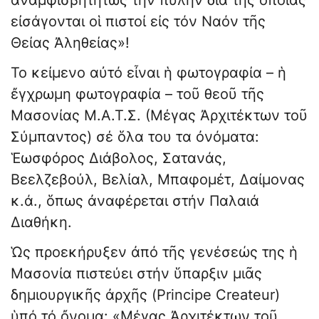
ἀναμφισβητήτως τήν πύλην διά τῆς ὁποίας
εἰσάγονται οἱ πιστοί εἰς τόν Ναόν τῆς
Θείας Ἀληθείας»!
To κείμενο αὐτό εἶναι ἡ φωτογραφία – ἡ
ἔγχρωμη φωτογραφία – τοῦ θεοῦ τῆς
Μασονίας Μ.Α.Τ.Σ. (Μέγας Ἀρχιτέκτων τοῦ
Σύμπαντος) σέ ὅλα του τα ὀνόματα:
Ἑωσφόρος Διάβολος, Σατανάς,
Βεελζεβούλ, Βελίαλ, Μπαφομέτ, Δαίμονας
κ.ά., ὅπως ἀναφέρεται στήν Παλαιά
Διαθήκη.
Ὡς προεκήρυξεν ἀπό τῆς γενέσεώς της ἡ
Μασονία πιστεύει στήν ὕπαρξιν μιᾶς
δημιουργικῆς ἀρχῆς (Principe Createur)
ὑπό τό ὄνομα: «Μέγας Ἀρχιτέκτων τοῦ