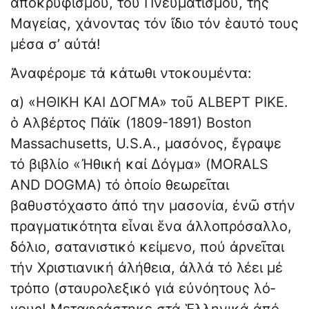
ἀποκρυφισμοῦ, τοῦ Πνευματισμοῦ, τῆς
Μαγείας, χάνοντας τόν ἴδιο τόν ἑαυτό τους
μέσα σ’ αὐτά!
Ἀναφέρομε τά κάτωθι ντοκουμέντα:
α) «ΗΘΙΚΗ ΚΑΙ ΔΟΓΜΑ» τοῦ ALBEPT PIKE.
ὁ Αλβέρτος Πάϊκ (1809-1891) Boston
Massachusetts, U.S.A., μασόνος, ἔγραψε
τό βιβλίο «Ἠθική καί Δόγμα» (MORALS
AND DOGMA) τό ὁποίο θεωρεῖται
βαθυστόχαστο ἀπό την μασονία, ἐνῶ στήν
πραγματικότητα εἶναι ἕνα ἀλλοπρόσαλλο,
δόλιο, σατανιστικό κείμενο, πού ἀρνεῖται
τήν Χριστια­νική ἀλήθεια, ἀλλά τό λέει μέ
τρόπο (σταυρολεξικό γιά εὐνόητους λό­