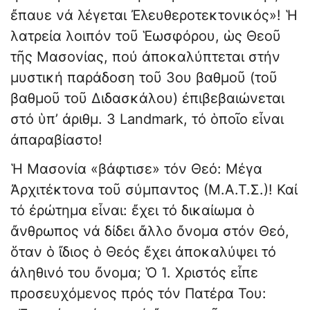
ἔπαυε νά λέγεται Ἐλευθεροτεκτονικός»! Ἡ
λατρεία λοιπόν τοῦ Ἑωσφόρου, ὡς Θεοῦ
τῆς Μασονίας, πού ἀποκαλύπτεται στήν
μυστική παράδοση τοῦ 3ου βαθμοῦ (τοῦ
βαθμοῦ τοῦ Διδασκάλου) ἐπιβεβαιώνεται
στό ὑπ’ ἀριθμ. 3 Landmark, τό ὁποῖο εἶναι
ἀπαραβίαστο!
Ἡ Μασονία «βάφτισε» τόν Θεό: Μέγα
Ἀρχιτέκτονα τοῦ σύμπαντος (Μ.Α.Τ.Σ.)! Καί
τό ἐρώτημα εἶναι: ἔχει τό δικαίωμα ὁ
ἄνθρωπος νά δίδει ἄλλο ὄνομα στόν Θεό,
ὅταν ὁ ἴδιος ὁ Θεός ἔχει ἀποκαλύψει τό
ἀληθινό του ὄνομα; Ὁ Ἰ. Χριστός εἶπε
προσευχόμενος πρός τόν Πατέρα Toυ: