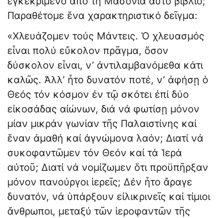
ἐγκεκριμένο ἀπό τή Μασονία αὐτό βιβλίο;
Παραθέτομε ἕνα χαρακτηριστικό δεῖγμα:
«Χλευάζομεν τούς Μάντεις. Ὁ χλευασμός
εἶναι πολύ εὔκολον πρᾶγμα, ὅσον
δύσκολον εἶναι, ν’ ἀντιλαμβανόμεθα κάτι
καλῶς. Ἀλλ’ ἦτο δυνατόν ποτέ, ν’ ἀφήσῃ ὁ
Θεός τόν κόσμον ἐν τῷ σκότει ἐπί δύο
εἰκοσάδας αἰώνων, διά νά φωτίσῃ μόνον
μίαν μικράν γωνίαν τῆς Παλαιστίνης καί
ἕναν ἀμαθή καί ἀγνώμονα λαόν; Διατί νά
συκοφαντῶμεν τόν Θεόν καί τά Ἱερά
αὐτοῦ; Διατί νά νομίζωμεν ὅτι προϋπῆρξαν
μόνον πανούργοι ἱερεῖς; Δέν ἦτο ἄραγε
δυνατόν, νά ὑπάρξουν εἰλικρι­νεῖς καί τίμιοι
ἄνθρωποι, μεταξύ τῶν ἱεροφαντῶν τῆς