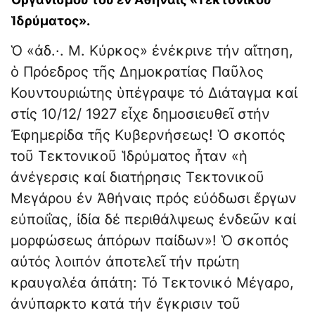
Ἱδρύματος».
Ὁ «ἀδ.·. Μ. Κύρ­κος» ἐνέκρινε τήν αἴτηση,
ὁ Πρόεδρος τῆς Δημοκρατίας Παῦλος
Κουντουριώτης ὑπέγραψε τό Διάταγμα καί
στίς 10/12/ 1927 εἶχε δημοσιευθεῖ στήν
Ἐφημερίδα τῆς Κυβε­ρνήσεως! Ὁ σκοπός
τοῦ Τεκτονικοῦ Ἱ­δρύματος ἦταν «ἡ
ἀνέγερσις καί διατήρησις Τεκτονικοῦ
Μεγάρου ἐν Ἀθήναις πρός εὐόδωσι ἔργων
εὐποιΐας, ἰδία δέ περιθάλψεως ἐνδεῶν καί
μορφώσεως ἀπόρων παί­δων»! Ὁ σκοπός
αὐτός λοιπόν ἀποτελεῖ τήν πρώτη
κραυγαλέα ἀπάτη: Τό Τεκτονικό Μέγαρο,
ἀνύπαρκτο κατά τήν ἔγκρισιν τοῦ