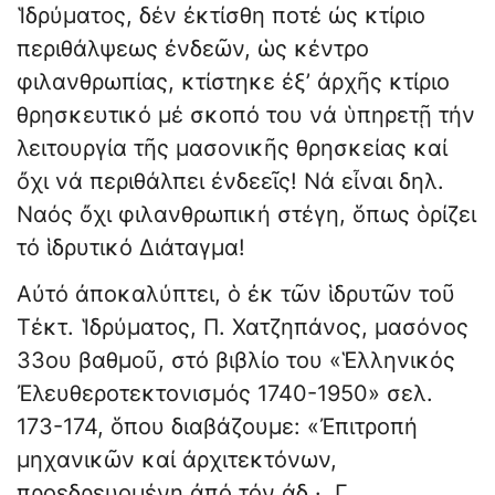
Ἱδρύματος, δέν ἐκτίσθη ποτέ ώς κτίριο
περι­θάλψεως ἐνδεῶν, ὡς κέντρο
φιλανθρωπίας, κτίστηκε ἐξ’ ἀρχῆς κτίριο
θρησκευτικό μέ σκοπό του νά ὑπηρετῇ τήν
λειτουργία τῆς μασονικῆς θρησκείας καί
ὄχι νά περιθάλ­πει ἐνδεεῖς! Νά εἶναι δηλ.
Ναός ὄχι φιλανθρωπική στέ­γη, ὅπως ὁρίζει
τό ἱδρυτικό Διάταγμα!
Αὐτό ἀποκαλύπτει, ὁ ἐκ τῶν ἱδρυτῶν τοῦ
Τέκτ. Ἱδρύ­ματος, Π. Χατζηπάνος, μασόνος
33ου βαθμοῦ, στό βι­βλίο του «Ἑλληνικός
Ἐλευθεροτεκτονισμός 1740-1950» σελ.
173-174, ὅπου διαβάζουμε: «Ἐπιτροπή
μηχανικῶν καί ἀρχιτεκτόνων,
προεδρευομένη ἀπό τόν ἀδ.·. Γ.