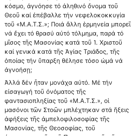
κόσμο, ἀγνόησε τό ἀληθινό ὄνομα τοῦ
Θεοῦ καί ἐπέβαλλε τήν νεφελοκοκκυγία
τοῦ «Μ.Α.Τ.Σ.»; Ποιά ἄλλη ἑρμηνεία μπορεῖ
νά ἔχει τό θρασύ αὐτό τόλμημα, παρά τό
μῖσος τῆς Μασο­νίας κατά τοῦ Ἰ. Χριστοῦ
καί γενικά κατά τῆς Ἁγίας Τριάδος, τῆς
ὁποίας τήν ὕπαρξη θέλησε τόσο ὠμά νά
ἀγνοήσῃ;
Ἀλλά δέν ἦταν μονάχα αὐτό. Μέ τήν
εἰσαγωγή τοῦ ὀνόματος τῆς
φαντασιοπληξίας τοῦ «Μ.Α.Τ.Σ.», οἱ
μασόνοι τῶν Στοῶν μπλέχτηκαν στά ἥξεις
ἀφήξεις τῆς ἀμπελοφιλοσοφίας τῆς
Μασονίας, τῆς Θεοσοφίας, τοῦ