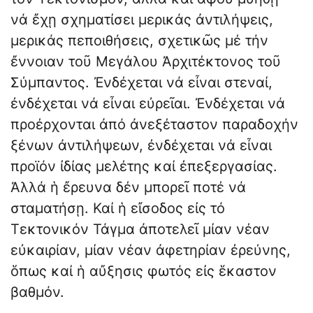
νά ἔχῃ σχηματίσει μερικάς ἀντιλήψεις,
μερικάς πεποιθήσεις, σχετικῶς μέ τήν
ἔννοιαν τοῦ Μεγάλου Ἀρχιτέ­κτονος τοῦ
Σύμπαντος. Ἐνδέχεται νά εἶναι στεναί,
ἐνδέχεται νά εἶναι εὐρεῖαι. Ἐνδέχεται νά
προέρχονται ἀπό ἀνεξέταστον παραδοχήν
ξένων ἀντιλήψεων, ἐνδέχεται νά εἶναι
προϊόν ἰδίας μελέτης καί ἐπεξεργασίας.
Ἀλλά ἡ ἔρευνα δέν μπορεῖ ποτέ νά
σταματήσῃ. Καί ἡ εἴσοδος εἰς τό
Τεκτονικόν Τάγμα ἀποτελεῖ μίαν νέαν
εὐκαιρίαν, μίαν νέαν ἀφετηρίαν ἐρεύνης,
ὅπως καί ἡ αὔξησις φωτός εἰς ἕκαστον
βαθμόν.