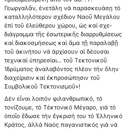
Γεωργαλᾶν, ἐνετάλη νά παρασκευάσῃ τό
καταλληλότερον σχέδιον Ναοῦ Μεγάλου
ἐπί τοῦ ἐλεύθερου χώρου, ὡς καί σχε­
διάγραμμα τῆς ἐσωτερικῆς διαρρυθμίσεως
καί διακοσμήσεως καί ἅμα τῇ παραλαβῇ
τοῦ ἀκινήτου νά ἀρχίσουν αἱ δέουσαι
τεχνικαί ύπηρεσίαι… τοῦ Τεκτονικοῦ
Ἱδρύματος ἀναλαβόντος πλέον τήν ὅλην
διαχείρισιν καί ἐκπροσώπησιν τοῦ
Συμβολικοῦ Τεκτονισμοῦ»!
Δέν εἶναι λοιπόν φιλανθρωπικό, τό
τονίζουμε, τό Τέκτονικό Μέγαρο, γιά τό
ὁποῖο ἔδωσε τήν ἔγκρισή του τό Ἑλληνικό
Κράτος, ἀλλά Ναός παγανιστικός γιά νά