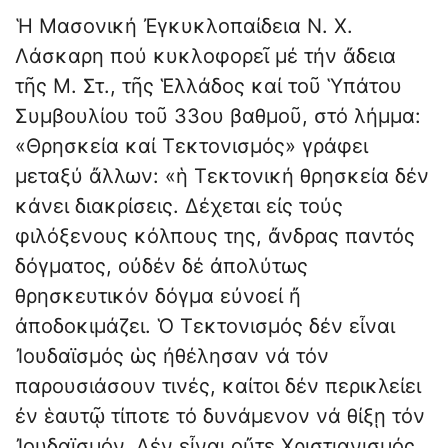
Ἡ Μασονική Ἐγκυκλοπαίδεια Ν. Χ.
Λάσκαρη πού κυκλοφορεῖ μέ τήν ἄδεια
τῆς Μ. Στ., τῆς Ἑλλάδος καί τοῦ Ὑπάτου
Συμβουλίου τοῦ 33ου βαθμοῦ, στό λήμμα:
«Θρησκεία καί Τεκτονισμός» γράφει
μεταξύ ἄλλων: «ἡ Τεκτονική θρησκεία δέν
κάνει διακρίσεις. Δέχεται εἰς τούς
φιλόξενους κόλπους της, ἄνδρας παντός
δόγματος, οὐδέν δέ ἀπολύτως
θρησκευτικόν δόγμα εὐνοεί ἤ
ἀποδοκιμάζει. Ὁ Τε­κτονισμός δέν εἶναι
Ἰουδαϊσμός ὡς ἠθέλησαν νά τόν
παρουσιάσουν τινές, καίτοι δέν περικλείει
ἐν ἑαυτῷ τίποτε τό δυνάμενον νά θίξῃ τόν
Ἰουδαϊσμόν. Δέν εἶναι οὔτε Χριστιανισμός,