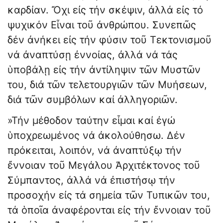
καρδίαν. Ὄχι εἰς τήν σκέψιν, ἀλλά εἰς τό
ψυχικόν Εἶναι τοῦ ἀνθρώπου. Συνεπῶς
δέν ἀνήκει εἰς τήν φύσιν τοῦ Τεκτονισμοῦ
νά ἀναπτύσῃ ἐννοίας, ἀλλά νά τάς
ὑποβάλῃ εἰς τήν ἀντίληψιν τῶν Μυστῶν
του, διά τῶν τελετουργιῶν τῶν Μυήσεων,
διά τῶν συμβόλων καί ἀλληγοριῶν.
»Τήν μέθοδον ταύτην εἶμαι καί ἐγώ
ὑποχρεωμένος νά ἀκολούθη­σω. Δέν
πρόκειται, λοιπόν, νά ἀναπτύξῳ τήν
ἔννοιαν τοῦ Μεγάλου Ἀρχιτέκτονος τοῦ
Σύμπαντος, ἀλλά νά ἐπιστήσῳ τήν
προσοχήν εἰς τά σημεία τῶν Τυπικῶν του,
τά ὁποῖα ἀναφέρονται εἰς τήν ἔννοιαν τοῦ