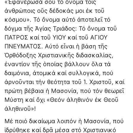
«Ἐφανέρωσά σου τό ὄνομα τοῖς
ἀνθρώποις οὕς δέδοκάς μοι ἐκ τοῦ
κόσμου». Τό ὄνομα αὐτό ἀποτελεῖ τό
δόγμα τῆς Ἁγίας Τριάδος: Τό ὄνομα τοῦ
ΠΑΤΡΟΣ καί τοῦ ΥΙΟΥ καί τοῦ ΑΓΙΟΥ
ΠΝΕΥΜΑΤΟΣ. Αὐτό εἶναι ἡ βάση τῆς
Ὀρθόδοξης Χριστιανικῆς διδασκαλίας,
ἐναντίον τῆς ὁποίας βάλλουν ὅλα τά
δαιμόνια, ἀτομικά καί συλλογικά, πού
ἀρνοῦνται τήν θεότητα τοῦ Ἰ. Χριστοῦ, καί
πρώτη βέβαια ἡ Μασονία, πού τόν θεωρεῖ
Μύστη καί ὄχι «Θεόν ἀληθινόν ἐκ Θεοῦ
ἀληθινοῦ»!
Μέ ποιό δικαίωμα λοιπόν ἡ Μασονία, πού
ἱδρύθηκε καί δρᾶ μέσα στό Χριστιανικό