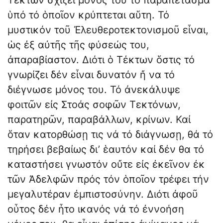
Τέκτων σχίζει μόνος του τό παραπέτασμα
ὑπό τό ὁποῖον κρύπτεται αὕτη. Τό
μυστικόν τοῦ Ἐλευθεροτεκτονισμοῦ εἶναι,
ὡς ἐξ αὐτῆς τῆς φύσεώς του,
ἀπαραβίαστον. Διότι ὁ Τέκτων ὅστις τό
γνωρίζει δέν εἶναι δυνατόν ἤ να τό
διέγνωσε μόνος του. Τό ἀνεκάλυψε
φοιτῶν εἰς Στοάς σοφῶν Τεκτόνων,
παρατηρῶν, παραβάλλων, κρίνων. Καί
ὅταν κατορθώσῃ τις νά τό διάγνωσῃ, θά τό
τηρήσει βεβαίως δι’ ἑαυτόν καί δέν θα τό
καταστήσει γνωστόν οὔτε εἰς ἐκεῖνον ἐκ
τῶν Ἀδελφῶν πρός τόν ὁποῖον τρέφει τήν
μεγαλυτέραν ἐμπιστοσύνην. Διότι ἀφοῦ
οὗτος δέν ἦτο ικανός νά τό ἐννοήση