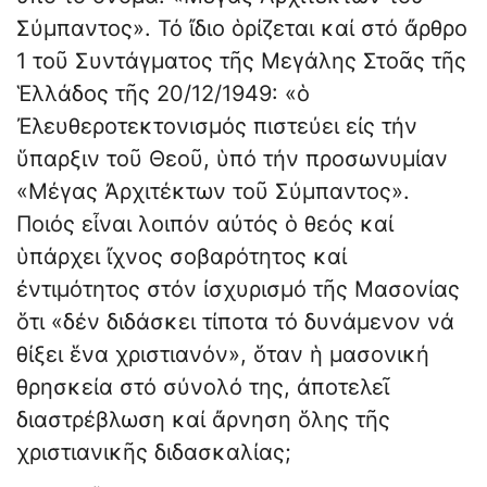
Σύμπαντος». Τό ἴδιο ὁρίζεται καί στό ἄρθρο
1 τοῦ Συντάγματος τῆς Μεγάλης Στοᾶς τῆς
Ἑλλάδος τῆς 20/12/1949: «ὁ
Ἐλευθεροτεκτονισμός πιστεύει εἰς τήν
ὕπαρξιν τοῦ Θεοῦ, ὑπό τήν προσωνυμίαν
«Μέγας Ἀρχιτέκτων τοῦ Σύμπαντος».
Ποιός εἶναι λοιπόν αὐτός ὁ θεός καί
ὑπάρχει ἴχνος σοβαρότητος καί
ἐντιμότητος στόν ἰσχυρισμό τῆς Μασονίας
ὅτι «δέν διδάσκει τίποτα τό δυνάμενον νά
θίξει ἕνα χριστιανόν», ὅταν ἡ μασονική
θρησκεία στό σύνολό της, ἀποτελεῖ
διαστρέβλωση καί ἄρνηση ὅλης τῆς
χριστιανικῆς διδασκαλίας;