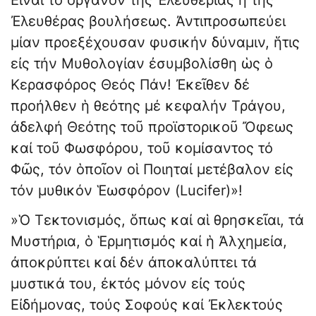
Εἶναι τό ὄργανον τῆς Ἐλευθερίας ἤ τῆς
Ἐλευθέρας βουλήσεως. Ἀντιπροσωπεύει
μίαν προεξέχουσαν φυσικήν δύναμιν, ἥτις
εἰς τήν Μυθολογίαν ἐσυμβολίσθη ὡς ὁ
Κερασφόρος Θεός Πάν! Ἐκεῖθεν δέ
προήλθεν ἡ θεότης μέ κεφαλήν Τράγου,
ἀδελφή Θεότης τοῦ προϊστορικοῦ Ὄφεως
καί τοῦ Φωσφόρου, τοῦ κομίσαντος τό
Φῶς, τόν ὁποῖον οἱ Ποιηταί μετέβαλον εἰς
τόν μυθικόν Ἑωσφόρον (Lucifer)»!
»Ὁ Τεκτονισμός, ὅπως καί αἱ θρησκεῖαι, τά
Μυστήρια, ὁ Ἑρμητισμός καί ἡ Ἀλχημεία,
ἀποκρύπτει καί δέν ἀποκαλύπτει τά
μυστικά του, ἐκτός μόνον εἰς τούς
Εἰδήμονας, τούς Σοφούς καί Ἐκλεκτούς