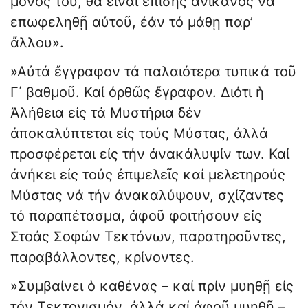
μόνος του, θα εἶναι ἐπίσης ἀνίκανος νά
επωφεληθῇ αὐτοῦ, ἐάν τό μάθῃ παρ’
ἄλλου».
»Αὐτά ἔγγραφον τά παλαιότερα τυπικά τοῦ
Γ΄ βαθμοῦ. Καί ὀρθῶς ἔγραφον. Διότι ἡ
Ἀλήθεια εἰς τά Μυστήρια δέν
ἀποκαλύπτεται εἰς τούς Μύστας, ἀλλά
προσφέρεται εἰς τήν ἀνακάλυψίν των. Καί
ἀνήκει εἰς τούς ἐπιμελεῖς καί μελετηρούς
Μύστας νά τήν ἀνακαλύψουν, σχίζαντες
τό παραπέτασμα, ἀφοῦ φοιτήσουν εἰς
Στοάς Σοφών Τεκτόνων, παρατηροῦντες,
παραβάλλοντες, κρίνοντες.
»Συμβαίνει ὁ καθένας – καί πρίν μυηθῇ εἰς
τόν Τεκτονισμόν, ἀλλά καί ἀφοῦ μυηθῇ –