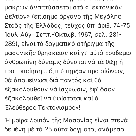
μακρών ἀναπτύσσεται στό «Τεκτονικόν
Δελτίον» (ἐπίσημο ὄργανο τῆς Μεγάλης
Στοᾶς τῆς Ἑλλάδος, τεῦχος ὑπ’ ἀριθ. 74-75
Ἰουλ-Αὐγ- Σεπτ.-Ὀκτωβ. 1967, σελ. 281-
289), εἶναι τό δογματικό στήριγμα τῆς
μασονικῆς θρησκείας καί γι’ αὐτό «οὐδεμία
ἀνθρωπίνη δύναμις δύναται νά τά θίξῃ ἤ
τροποποίηση… ὅ,τι ὑπήρξαν πρό αἰώνων,
θά ἀπομείνωσι διά παντός καί θά
ἐξακολουθοῦν νά ἰσχύωσιν, ἐφ’ ὅσον
ἐξακολουθεῖ νά ὑφίσταται καί ὁ
Ἐλεύθερος Τεκτονισμός»!
Ἡ μοίρα λοιπόν τῆς Μασονίας εἶναι στενά
δεμένη μέ τά 25 αὐτά δόγματα, ἀνάμεσα