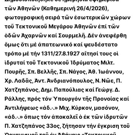
τῶν Ἀθηνῶν (Καθημερινή 26/4/2026),
φωτογραφική σειρά τῶν ἐσωτερικῶν χώρων
τοῦ Τεκτονικοῦ Μεγάρου Ἀθηνῶν ἐπί τῶν
ὁδῶν Ἀχαρνῶν καί Σουρμελῆ. Δέν ἀνεφέρθη
ὅμως ὅτι μέ ἀπατεωνικό καί ψευδέστατο
τρόπο μέ τήν 1311/27.8.1927 αἴτησί τους οἱ
ἱδρυταί τοῦ Τεκτονικοῦ Ἱδρύματος Μιλτ.
Πουρῆς, Σπ. Βελλῆς, Σπ. Νάγος, Ἀθ. Ἰωάννου,
Χρ. Λαδᾶς, Ἀντ. Ἀνδρια­νόπουλος, Ν. Νῶε, Π.
Χατζηπάνος, Δημ. Παπούλιας καί Γεώργ. Δ.
Ράλλης, πρός τόν Ὑπουργόν τῆς Προνοίας καί
Ἀντιλήψεως «ἀδ.·.» Μιχ. Κύρκον, μασόνον,
«ἀδ.·.» ὅπως τόν ἀποκαλεῖ ὁ ἐκ τῶν ἱδρυτῶν
Π. Χατ­ζηπάνος 33ος, ζήτησαν τήν ἔγκριση τοῦ
Ὀργανισμοῦ τοῦ ἐν Ἀθήναις «Τεκτονικοῦ