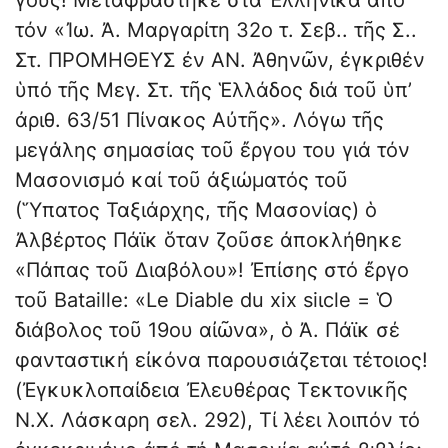
γους! Μεταφράστηκε στά Ἑλληνι­κά ἀπό
τόν «Ἰω. Ἀ. Μαργαρίτη 32ο τ. Σεβ.. τῆς Σ..
Στ. ΠΡΟΜΗ­ΘΕΥΣ ἐν ΑΝ. Ἀθηνῶν, ἐγκριθέν
ὑπό τῆς Μεγ. Στ. τῆς Ἑλλάδος διά τοῦ ὑπ’
ἀριθ. 63/51 Πίνακος Αὐτῆς». Λόγω τῆς
μεγάλης σημασίας τοῦ ἔργου του γιά τόν
Μασονισμό καί τοῦ ἀξιώματός τοῦ
(Ὕπατος Ταξιάρχης, τῆς Μασονίας) ὁ
Ἀλβέρτος Πάϊκ ὅταν ζοῦσε ἀποκλήθηκε
«Πάπας τοῦ Διαβόλου»! Ἐπίσης στό ἔργο
τοῦ Bataille: «Le Diable du xix siιcle = Ὁ
διάβολος τοῦ 19ου αἰῶνα», ὁ Ἀ. Πάϊκ σέ
φανταστική εἰκόνα παρουσιάζεται τέτοιος!
(Ἐγκυκλοπαίδεια Ἐλευθέρας Τεκτο­νικῆς
Ν.Χ. Λάσκαρη σελ. 292), Τί λέει λοιπόν τό