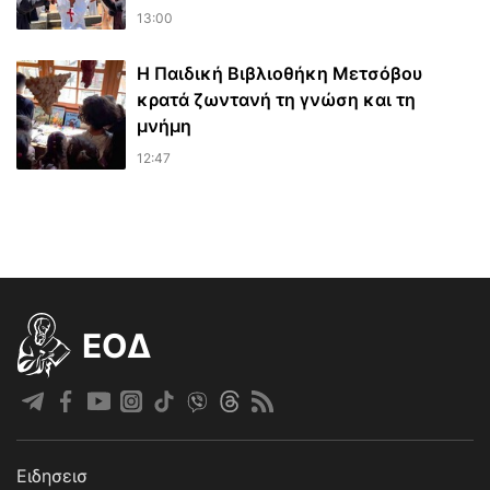
13:00
Η Παιδική Βιβλιοθήκη Μετσόβου
κρατά ζωντανή τη γνώση και τη
μνήμη
12:47
EOΔ
Ειδησεισ