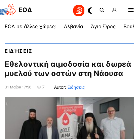
EOΔ
ΕΟΔ σε άλλες χώρες:
Αλβανία
Άγιο Όρος
Βουλγ
ΕΙΔΉΣΕΙΣ
Εθελοντική αιμοδοσία και δωρεά
μυελού των οστών στη Νάουσα
Autor:
Ειδήσεις
7
31 Μαΐου 17:56