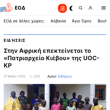
EOΔ
ΕΟΔ σε άλλες χώρες:
Αλβανία
Άγιο Όρος
Βουλγ
ΕΙΔΉΣΕΙΣ
Στην Αφρική επεκτείνεται το
«Πατριαρχείο Κιέβου» της UOC-
KP
Autor:
Ειδήσεις
206
27 Μαΐου 15:05