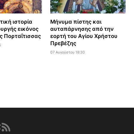
τική ιστορία
Μήνυμα πίστης και
υργής εικόνος
αυταπάρνησης από την
ς Πορταΐτισσας
εορτή του Αγίου Χρήστου
Πρεβέζης
5
07 Αυγούστου 18:30