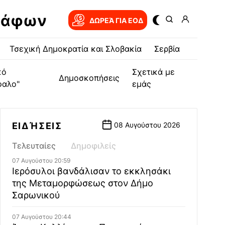
ράφων
ΔΩΡΕΆ ΓΙΑ EOΔ
Τσεχική Δημοκρατία και Σλοβακία
Σερβία
κό
Σχετικά με
Δημοσκοπήσεις
φαλο"
εμάς
ΕΙΔΉΣΕΙΣ
08 Αυγούστου 2026
Τελευταίες
Δημοφιλείς
07 Αυγούστου 20:59
Ιερόσυλοι βανδάλισαν το εκκλησάκι
της Μεταμορφώσεως στον Δήμο
Σαρωνικού
07 Αυγούστου 20:44