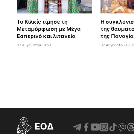
Το Κιλκίς τίμησε τη
Η συγκλονισ
Μεταμόρφωση με Μέγα
της θαυματο
Εσπερινό και λιτανεία
της Παναγία
07 Αυγούστου 18:50
07 Αυγούστου 18:3
EOΔ