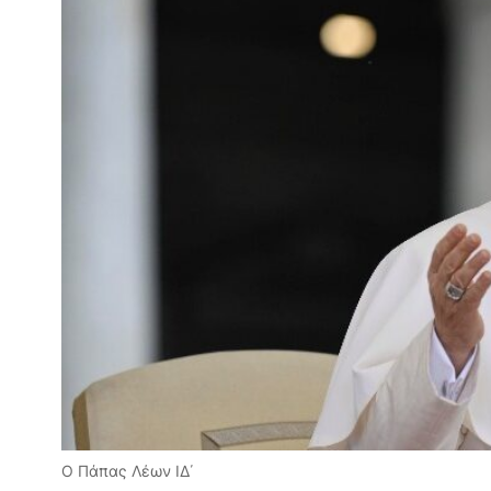
Ο Πάπας Λέων ΙΔ΄