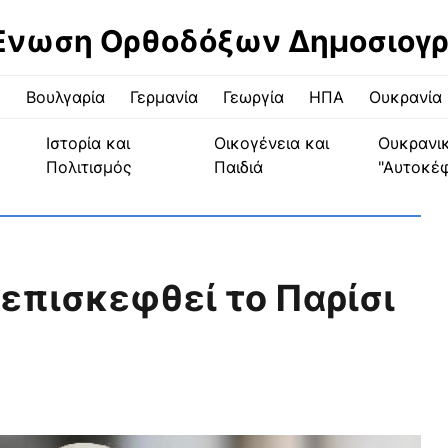
Ένωση Ορθοδόξων Δημοσιογ
ς
Βουλγαρία
Γερμανία
Γεωργία
ΗΠΑ
Ουκρανία
Ιστορία και
Οικογένεια και
Ουκρανι
Πολιτισμός
Παιδιά
"Αυτοκέ
 επισκεφθεί το Παρίσι