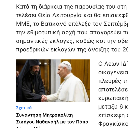
Κατά τη διάρκεια της παρουσίας του στ
τελέσει Θεία Λειτουργία και θα επισκε
ΜΜΕ, το Βατικανό επέλεξε τον Σεπτέμβ
την εθιμοτυπική αρχή που απαγορεύει π
σημαντικές εκλογές, καθώς και την αβε
προεδρικών εκλογών της άνοιξης του 2
Ο Λέων ΙΔ΄
οικογενεια
πλευρές τη
αποτελέσε
ευρωπαϊκή
μεταξύ 6 κ
Σχετικά
επίσκεψη 
Συνάντηση Μητροπολίτη
Σικάγου Ναθαναήλ με τον Πάπα
Φραγκίσκο