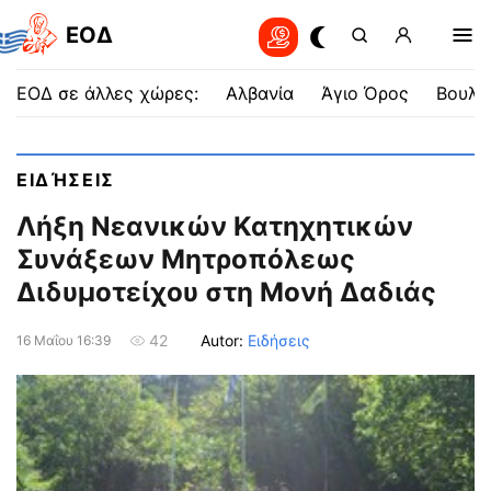
EOΔ
ΕΟΔ σε άλλες χώρες:
Αλβανία
Άγιο Όρος
Βουλγ
ΕΙΔΉΣΕΙΣ
Λήξη Νεανικών Κατηχητικών
Συνάξεων Μητροπόλεως
Διδυμοτείχου στη Μονή Δαδιάς
Autor:
Ειδήσεις
42
16 Μαΐου 16:39