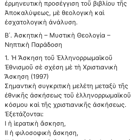
ἐρμηνευτικὴ προσέγγιση τοῦ βιβλίου τῆς
Ἀποκαλύψεως, μὲ θεολογικὴ καὶ
ἐσχατολογικὴ ἀνάλυση.
Β΄. Ἀσκητικὴ – Μυστικὴ Θεολογία –
Νηπτικὴ Παράδοση
1. Ἡ Ἄσκηση τοῦ Ἑλληνορρωμαϊκοῦ
Ἐθνισμοῦ σὲ σχέση μὲ τὴ Χριστιανικὴ
Ἄσκηση (1997)
Σημαντικὴ συγκριτικὴ μελέτη μεταξὺ τῆς
ἐθνικῆς ἀσκήσεως τοῦ ἑλληνορρωμαϊκοῦ
κόσμου καὶ τῆς χριστιανικῆς ἀσκήσεως.
Ἐξετάζονται:
Ι ἡ ἱερατικὴ ἄσκηση,
ΙΙ ἡ φιλοσοφικὴ ἄσκηση,