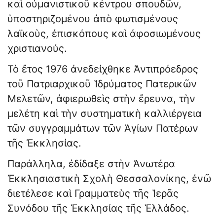
καὶ οὐμανιστικοῦ κέντρου σπουδῶν,
ὑποστηριζομένου ἀπὸ φωτισμένους
λαϊκοὺς, ἐπισκόπους καὶ ἀφοσιωμένους
χριστιανούς.
Τὸ ἔτος 1976 ἀνεδείχθηκε Ἀντιπρόεδρος
τοῦ Πατριαρχικοῦ Ἱδρύματος Πατερικῶν
Μελετῶν, ἀφιερωθεὶς στὴν ἔρευνα, τὴν
μελέτη καὶ τὴν συστηματικὴ καλλιέργεια
τῶν συγγραμμάτων τῶν Ἁγίων Πατέρων
τῆς Ἐκκλησίας.
Παράλληλα, ἐδίδαξε στὴν Ἀνωτέρα
Ἐκκλησιαστικὴ Σχολὴ Θεσσαλονίκης, ἐνῶ
διετέλεσε καὶ Γραμματεὺς τῆς Ἱερᾶς
Συνόδου τῆς Ἐκκλησίας τῆς Ἑλλάδος.