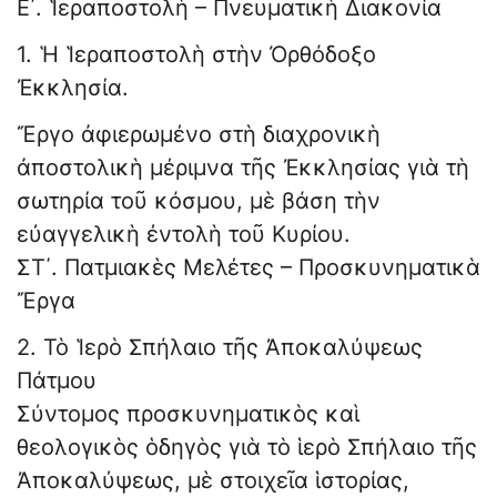
Ε΄. Ἱεραποστολὴ – Πνευματικὴ Διακονία
1. Ἡ Ἱεραποστολὴ στὴν Ὀρθόδοξο
Ἐκκλησία.
Ἔργο ἀφιερωμένο στὴ διαχρονικὴ
ἀποστολικὴ μέριμνα τῆς Ἐκκλησίας γιὰ τὴ
σωτηρία τοῦ κόσμου, μὲ βάση τὴν
εὐαγγελικὴ ἐντολὴ τοῦ Κυρίου.
ΣΤ΄. Πατμιακὲς Μελέτες – Προσκυνηματικὰ
Ἔργα
2. Τὸ Ἱερὸ Σπήλαιο τῆς Ἀποκαλύψεως
Πάτμου
Σύντομος προσκυνηματικὸς καὶ
θεολογικὸς ὁδηγὸς γιὰ τὸ ἱερὸ Σπήλαιο τῆς
Ἀποκαλύψεως, μὲ στοιχεῖα ἱστορίας,