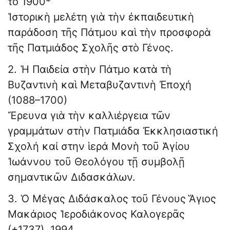
τὸ 1900*
Ἱστορικὴ μελέτη γιὰ τὴν ἐκπαιδευτικὴ
παράδοση τῆς Πάτμου καὶ τὴν προσφορὰ
τῆς Πατμιάδος Σχολῆς στὸ Γένος.
2. Ἡ Παιδεία στὴν Πάτμο κατὰ τὴ
Βυζαντινὴ καὶ Μεταβυζαντινὴ Ἐποχή
(1088–1700)
Ἔρευνα γιὰ τὴν καλλιέργεια τῶν
γραμμάτων στὴν Πατμιάδα Ἐκκλησιαστική
Σχολή καί στην ἱερά Μονὴ τοῦ Ἁγίου
Ἰωάννου τοῦ Θεολόγου τῇ συμβολῇ
σημαντικῶν Διδασκάλων.
3. Ὁ Μέγας Διδάσκαλος τοῦ Γένους Ἅγιος
Μακάριος Ἱεροδιάκονος Καλογερᾶς
(+1737). 1994