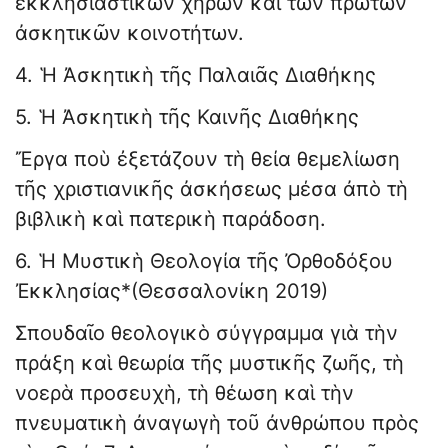
ἐκκλησιαστικῶν χηρῶν καὶ τῶν πρώτων
ἀσκητικῶν κοινοτήτων.
4. Ἡ Ἀσκητικὴ τῆς Παλαιᾶς Διαθήκης
5. Ἡ Ἀσκητικὴ τῆς Καινῆς Διαθήκης
Ἔργα ποὺ ἐξετάζουν τὴ θεία θεμελίωση
τῆς χριστιανικῆς ἀσκήσεως μέσα ἀπὸ τὴ
βιβλικὴ καὶ πατερικὴ παράδοση.
6. Ἡ Μυστικὴ Θεολογία τῆς Ὀρθοδόξου
Ἐκκλησίας*(Θεσσαλονίκη 2019)
Σπουδαῖο θεολογικὸ σύγγραμμα γιὰ τὴν
πράξη καὶ θεωρία τῆς μυστικῆς ζωῆς, τὴ
νοερὰ προσευχὴ, τὴ θέωση καὶ τὴν
πνευματικὴ ἀναγωγὴ τοῦ ἀνθρώπου πρὸς