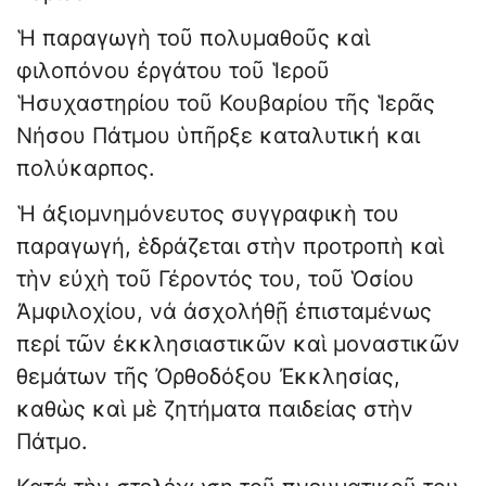
Ἡ παραγωγὴ τοῦ πολυμαθοῦς καὶ
φιλοπόνου ἐργάτου τοῦ Ἱεροῦ
Ἡσυχαστηρίου τοῦ Κουβαρίου τῆς Ἱερᾶς
Νήσου Πάτμου ὑπῆρξε καταλυτική και
πολύκαρπος.
Ἡ ἀξιομνημόνευτος συγγραφικὴ του
παραγωγή, ἑδράζεται στὴν προτροπὴ καὶ
τὴν εὐχὴ τοῦ Γέροντός του, τοῦ Ὁσίου
Ἀμφιλοχίου, νά ἀσχολήθῇ ἐπισταμένως
περί τῶν ἐκκλησιαστικῶν καὶ μοναστικῶν
θεμάτων τῆς Ὀρθοδόξου Ἐκκλησίας,
καθὼς καὶ μὲ ζητήματα παιδείας στὴν
Πάτμο.