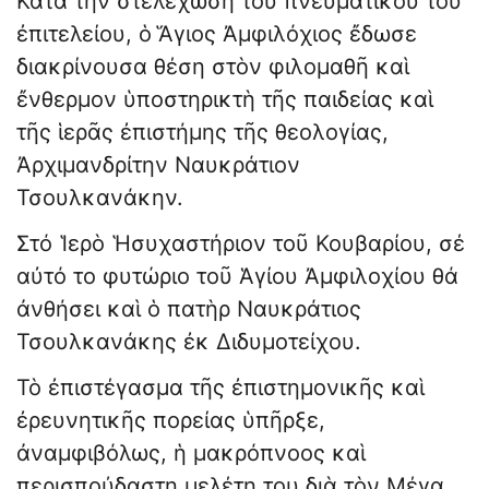
Κατά τὴν στελέχωση τοῦ πνευματικοῦ του
ἐπιτελείου, ὁ Ἅγιος Ἀμφιλόχιος ἔδωσε
διακρίνουσα θέση στὸν φιλομαθῆ καὶ
ἔνθερμον ὑποστηρικτὴ τῆς παιδείας καὶ
τῆς ἱερᾶς ἐπιστήμης τῆς θεολογίας,
Ἀρχιμανδρίτην Ναυκράτιον
Τσουλκανάκην.
Στό Ἱερὸ Ἡσυχαστήριον τοῦ Κουβαρίου, σέ
αὐτό το φυτώριο τοῦ Ἁγίου Ἀμφιλοχίου θά
ἀνθήσει καὶ ὁ πατὴρ Ναυκράτιος
Τσουλκανάκης ἐκ Διδυμοτείχου.
Τὸ ἐπιστέγασμα τῆς ἐπιστημονικῆς καὶ
ἐρευνητικῆς πορείας ὑπῆρξε,
ἀναμφιβόλως, ἡ μακρόπνοος καὶ
περισπούδαστη μελέτη του διὰ τὸν Μέγα