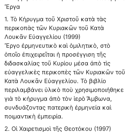
Ἔργα
1. Τὸ Κήρυγμα τοῦ Χριστοῦ κατὰ τὰς
περικοπὰς τῶν Κυριακῶν τοῦ Κατὰ
Λουκᾶν Εὐαγγελίου (1999)
Ἔργο ἐρμηνευτικὸ καὶ ὁμιλητικὸ, στὸ
ὁποῖο ἐπιχειρεῖται ἡ προσέγγιση τῆς
διδασκαλίας τοῦ Κυρίου μέσα ἀπὸ τὶς
εὐαγγελικὲς περικοπὲς τῶν Κυριακῶν τοῦ
Κατὰ Λουκᾶν Εὐαγγελίου. Τὸ βιβλίο
περιλαμβάνει ὑλικὸ ποὺ χρησιμοποιήθηκε
γιὰ τὸ κήρυγμα ἀπὸ τὸν ἱερὸ Ἄμβωνα,
συνδυάζοντας πατερικὴ ἐρμηνεία καὶ
ποιμαντικὴ ἐμπειρία.
2. Οἱ Χαιρετισμοὶ τῆς Θεοτόκου (1997)