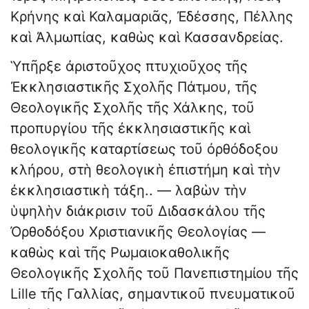
Κρήνης καὶ Καλαμαριᾶς, Ἐδέσσης, Πέλλης
καὶ Ἀλμωπίας, καθὼς καὶ Κασσανδρείας.
Ὑπῆρξε ἀριστοῦχος πτυχιοῦχος τῆς
Ἐκκλησιαστικῆς Σχολῆς Πάτμου, τῆς
Θεολογικῆς Σχολῆς τῆς Χάλκης, τοῦ
προπυργίου τῆς ἐκκλησιαστικῆς καὶ
θεολογικῆς καταρτίσεως τοῦ ὀρθόδοξου
κλήρου, στὴ θεολογικὴ ἐπιστήμη καὶ τὴν
ἐκκλησιαστικὴ τάξη.. — λαβὼν τὴν
ὑψηλὴν διάκρισιν τοῦ Διδασκάλου τῆς
Ὀρθοδόξου Χριστιανικῆς Θεολογίας —
καθὼς καὶ τῆς Ρωμαιοκαθολικῆς
Θεολογικῆς Σχολῆς τοῦ Πανεπιστημίου τῆς
Lille τῆς Γαλλίας, σημαντικοῦ πνευματικοῦ