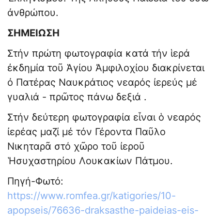
ἀνθρώπου.
ΣΗΜΕΙΩΣΗ
Στήν πρώτη φωτογραφία κατά τήν ἱερά
ἐκδημία τοῦ Ἁγίου Ἀμφιλοχίου διακρίνεται
ὀ Πατέρας Ναυκράτιος νεαρός ἰερεύς μέ
γυαλιά - πρῶτος πάνω δεξιά .
Στήν δεύτερη φωτογραφία εἶναι ὁ νεαρός
ἰερέας μαζί μέ τόν Γέροντα Παῦλο
Νικηταρᾶ στό χῶρο τοῦ ἰεροῦ
Ἡσυχαστηρίου Λουκακίων Πάτμου.
Πηγή-Φωτό:
https://www.romfea.gr/katigories/10-
apopseis/76636-draksasthe-paideias-eis-