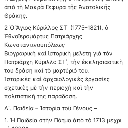
ἀπὸ τὴ Μακρὰ Γέφυρα τῆς Ἀνατολικῆς
Θράκης.
2 Ὁ Ἅγιος Κύριλλος ΣΤ΄ (1775–1821), ὁ
Ἐθνοϊερομάρτυς Πατριάρχης
Κωνσταντινουπόλεως
Βιογραφικὴ καὶ ἱστορικὴ μελέτη γιὰ τὸν
Πατριάρχη Κύριλλο ΣΤ΄, τὴν ἐκκλησιαστικὴ
του δράση καὶ τὸ μαρτύριό του.
Ἱστορικὲς καὶ ἀρχαιολογικὲς ἐργασίες
σχετικὲς μὲ τὴν περιοχή καὶ τὴν
πολιτιστικὴ της παράδοση.
Δ΄. Παιδεία – Ἱστορία τοῦ Γένους –
1. Ἡ Παιδεία στὴν Πάτμο ἀπὸ τὸ 1713 μέχρι