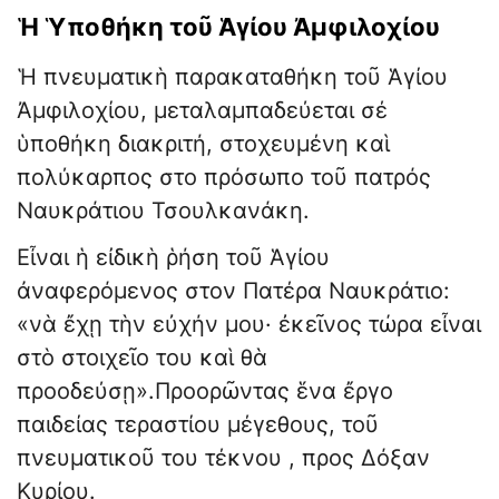
Ἡ Ὑποθήκη τοῦ Ἁγίου Ἀμφιλοχίου
Ἡ πνευματικὴ παρακαταθήκη τοῦ Ἁγίου
Ἀμφιλοχίου, μεταλαμπαδεύεται σέ
ὑποθήκη διακριτή, στοχευμένη καὶ
πολύκαρπος στο πρόσωπο τοῦ πατρός
Ναυκράτιου Τσουλκανάκη.
Εἶναι ἡ εἰδικὴ ῥήση τοῦ Ἁγίου
ἀναφερόμενος στον Πατέρα Ναυκράτιο:
«νὰ ἔχῃ τὴν εὐχήν μου· ἐκεῖνος τώρα εἶναι
στὸ στοιχεῖο του καὶ θὰ
προοδεύσῃ».Προορῶντας ἕνα ἔργο
παιδείας τεραστίου μέγεθους, τοῦ
πνευματικοῦ του τέκνου , προς Δόξαν
Κυρίου.