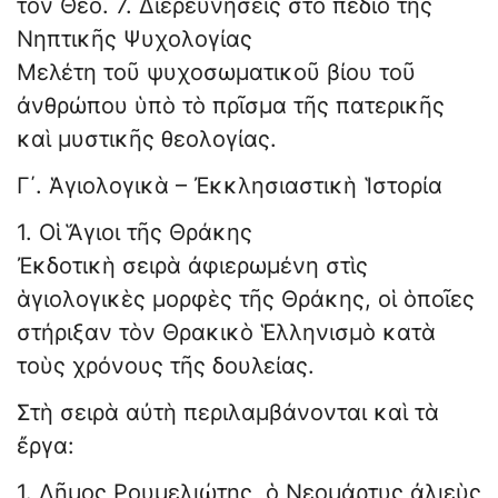
τὸν Θεό. 7. Διερευνήσεις στὸ πεδίο τῆς
Νηπτικῆς Ψυχολογίας
Μελέτη τοῦ ψυχοσωματικοῦ βίου τοῦ
ἀνθρώπου ὑπὸ τὸ πρῖσμα τῆς πατερικῆς
καὶ μυστικῆς θεολογίας.
Γ΄. Ἁγιολογικὰ – Ἐκκλησιαστικὴ Ἱστορία
1. Οἱ Ἅγιοι τῆς Θράκης
Ἐκδοτικὴ σειρὰ ἀφιερωμένη στὶς
ἁγιολογικὲς μορφὲς τῆς Θράκης, οἱ ὁποῖες
στήριξαν τὸν Θρακικὸ Ἑλληνισμὸ κατὰ
τοὺς χρόνους τῆς δουλείας.
Στὴ σειρὰ αὐτὴ περιλαμβάνονται καὶ τὰ
ἔργα:
1. Δῆμος Ρουμελιώτης, ὁ Νεομάρτυς ἀλιεὺς