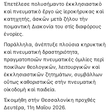
Ἐπετέλεσε πολυσήμαντο ἐκκλησιαστικὸ
καὶ πνευματικὸ ἔργο ὡς ἱεροκήρυκας καὶ
κατηχητής, ἀσκῶν μετὰ ζήλου τὴν
ποιμαντικὴ Διακονία του στίς διαφόρους
ἐνορίες.
Παράλληλα, ἀνέπτυξε πλούσια κηρυκτικὴ
καὶ πνευματική δραστηριότητα,
πραγματοποιῶν πνευματικές ὁμιλίες περὶ
ποικίλων θεολογικῶν, λειτουργικῶν καὶ
ἐκκλησιαστικῶν ζητημάτων, συμβάλλων
οὕτως καθοριστικῶς στὴν πνευματικὴ
οἰκοδομὴ καὶ παιδεία.
Ἐκοιμήθη στήν Θεσσαλονίκη προχθές
Δευτέρα, 11η Μαΐου 2026.