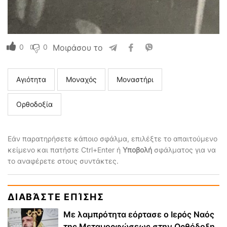
0
0
Μοιράσου το
Αγιότητα
Μοναχός
Μοναστήρι
Ορθοδοξία
Εάν παρατηρήσετε κάποιο σφάλμα, επιλέξτε το απαιτούμενο
κείμενο και πατήστε Ctrl+Enter ή
Υποβολή
σφάλματος για να
το αναφέρετε στους συντάκτες.
ΔΙΑΒΆΣΤΕ ΕΠΊΣΗΣ
Με λαμπρότητα εόρτασε ο Ιερός Ναός
της Μεταμορφώσεως στην Ορθόδοξη