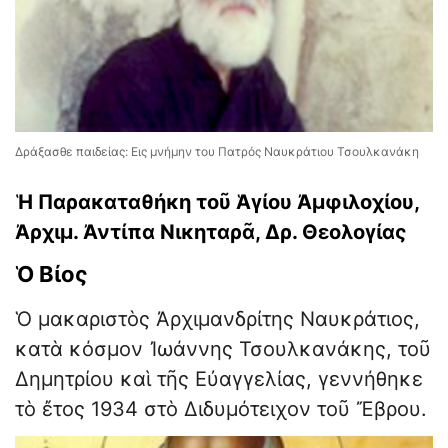
Δράξασθε παιδείας: Εις μνήμην του Πατρός Ναυκράτιου Τσουλκανάκη
Ἡ Παρακαταθήκη τοῦ Ἁγίου Ἀμφιλοχίου,
Ἀρχιμ. Ἀντίπα Νικηταρᾶ, Δρ. Θεολογίας
Ὁ Βίος
Ὁ μακαριστὸς Ἀρχιμανδρίτης Ναυκράτιος,
κατὰ κόσμον Ἰωάννης Τσουλκανάκης, τοῦ
Δημητρίου καὶ τῆς Εὐαγγελίας, γεννήθηκε
τὸ ἔτος 1934 στὸ Διδυμότειχον τοῦ Ἔβρου.