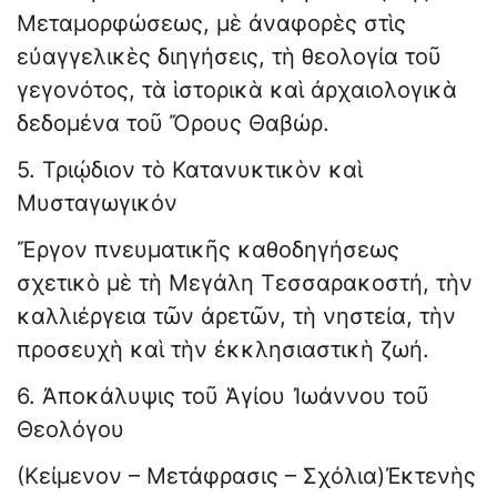
Μεταμορφώσεως, μὲ ἀναφορὲς στὶς
εὐαγγελικὲς διηγήσεις, τὴ θεολογία τοῦ
γεγονότος, τὰ ἱστορικὰ καὶ ἀρχαιολογικὰ
δεδομένα τοῦ Ὄρους Θαβώρ.
5. Τριῴδιον τὸ Κατανυκτικὸν καὶ
Μυσταγωγικόν
Ἔργον πνευματικῆς καθοδηγήσεως
σχετικὸ μὲ τὴ Μεγάλη Τεσσαρακοστή, τὴν
καλλιέργεια τῶν ἀρετῶν, τὴ νηστεία, τὴν
προσευχὴ καὶ τὴν ἐκκλησιαστικὴ ζωή.
6. Ἀποκάλυψις τοῦ Ἁγίου Ἰωάννου τοῦ
Θεολόγου
(Κείμενον – Μετάφρασις – Σχόλια)Ἐκτενὴς