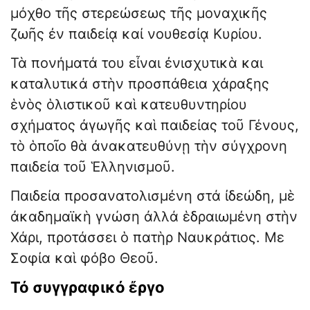
μόχθο τῆς στερεώσεως τῆς μοναχικῆς
ζωῆς ἐν παιδείᾳ καί νουθεσίᾳ Κυρίου.
Τὰ πονήματά του εἶναι ἐνισχυτικὰ και
καταλυτικά στὴν προσπάθεια χάραξης
ἑνὸς ὁλιστικοῦ καὶ κατευθυντηρίου
σχήματος ἀγωγῆς καὶ παιδείας τοῦ Γένους,
τὸ ὁποῖο θὰ ἀνακατευθύνῃ τὴν σύγχρονη
παιδεία τοῦ Ἑλληνισμοῦ.
Παιδεία προσανατολισμένη στά ἰδεώδη, μὲ
ἀκαδημαϊκὴ γνώση ἀλλά ἑδραιωμένη στὴν
Χάρι, προτάσσει ὁ πατὴρ Ναυκράτιος. Με
Σοφία καὶ φόβο Θεοῦ.
Τό συγγραφικό ἔργο