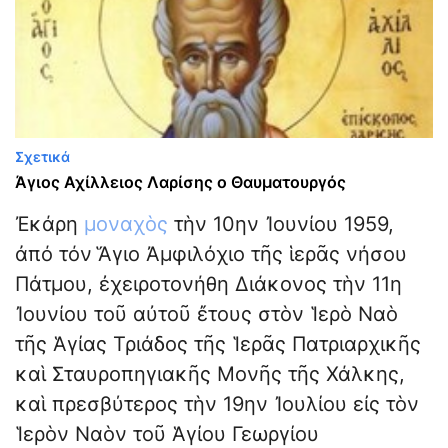
Σχετικά
Άγιος Αχίλλειος Λαρίσης o Θαυματουργός
Ἐκάρη
μοναχὸς
τὴν 10ην Ἰουνίου 1959,
ἀπό τόν Ἅγιο Ἀμφιλόχιο τῆς ἱερᾶς νήσου
Πάτμου, ἐχειροτονήθη Διάκονος τὴν 11η
Ἰουνίου τοῦ αὐτοῦ ἔτους στὸν Ἱερὸ Ναὸ
τῆς Ἁγίας Τριάδος τῆς Ἱερᾶς Πατριαρχικῆς
καὶ Σταυροπηγιακῆς Μονῆς τῆς Χάλκης,
καὶ πρεσβύτερος τὴν 19ην Ἰουλίου εἰς τὸν
Ἱερὸν Ναὸν τοῦ Ἁγίου Γεωργίου