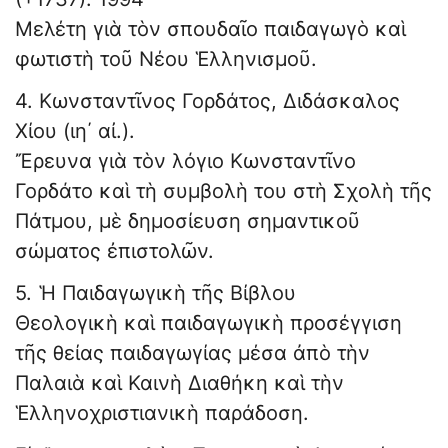
Μελέτη γιὰ τὸν σπουδαῖο παιδαγωγὸ καὶ
φωτιστὴ τοῦ Νέου Ἑλληνισμοῦ.
4. Κωνσταντῖνος Γορδάτος, Διδάσκαλος
Χίου (ιη΄ αἰ.).
Ἔρευνα γιὰ τὸν λόγιο Κωνσταντῖνο
Γορδάτο καὶ τὴ συμβολὴ του στὴ Σχολὴ τῆς
Πάτμου, μὲ δημοσίευση σημαντικοῦ
σώματος ἐπιστολῶν.
5. Ἡ Παιδαγωγικὴ τῆς Βίβλου
Θεολογικὴ καὶ παιδαγωγικὴ προσέγγιση
τῆς θείας παιδαγωγίας μέσα ἀπὸ τὴν
Παλαιὰ καὶ Καινὴ Διαθήκη καὶ τὴν
Ἑλληνοχριστιανικὴ παράδοση.