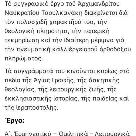
Τὸ συγγραφικὸ ἔργο τοῦ Ἀρχιμανδρίτου
Ναυκρατίου Τσουλκανάκη διακρίνεται διὰ
τὸν πολυσχιδῆ χαρακτῆρά του, τὴν
θεολογικὴ πληρότητα, τὴν πατερικὴ
τεκμηρίωση καὶ τὴν ἰδιαίτερη μέριμνα γιὰ
τὴν πνευματικὴ καλλιέργειατοῦ ὀρθοδόξου
πληρώματος.
Τὰ συγγράμματά του κινοῦνται κυρίως στὸ
πεδίο τῆς Ἁγίας Γραφῆς, τῆς ἀσκητικῆς
θεολογίας, τῆς λειτουργικῆς ζωῆς, τῆς
ἐκκλησιαστικῆς ἱστορίας, τῆς παιδείας καὶ
τῆς ἱεραποστολῆς.
Ἔργα:
Α΄. Ἐρμηνευτικὰ – Ὁμιλητικὰ – Λειτουργικὰ