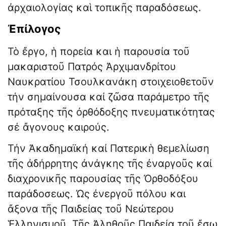
ἀρχαιολογίας καὶ τοπικῆς παραδόσεως.
Ἐπίλογος
Τὸ ἔργο, ἡ πορεία και ἡ παρουσία τοῦ
μακαριστοῦ Πατρός Ἀρχιμανδρίτου
Ναυκρατίου Τσουλκανάκη στοιχειοθετοῦν
τήν σημαίνουσα καί ζῶσα παράμετρο τῆς
πρόταξης τῆς ὀρθόδοξης πνευματικότητας
σέ ἄγονους καιρούς.
Τήν Ἀκαδημαϊκή καί Πατερικὴ θεμελίωση
τῆς ἀδήρρητης ἀνάγκης τῆς ἐναργοῦς καί
διαχρονικῆς παρουσίας τῆς Ὀρθοδόξου
παράδοσεως. Ὠς ἐνεργοῦ πόλου και
ἄξονα τῆς Παιδείας τοῦ Νεώτερου
Ἑλληνισμοῦ. Τῆς Ἀληθοῦς Παιδεία τοῦ ἔσω