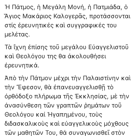
Ἡ Πάτμος, ἡ Μεγάλη Μονή, ἡ Πατμιάδα, ὁ
Ἅγιος Μακάριος Καλογερᾶς, προτάσσονται
στίς ἐρευνητικές καὶ συγγραφικές του
μελέτας.
Τὰ ἴχνη ἐπίσης τοῦ μεγάλου Εὐαγγελιστοῦ
καὶ Θεολόγου της θα ἀκολουθήσει
ἐρευνητικά.
Ἀπὸ τὴν Πάτμον μέχρι τὴν Παλαιστίνην καὶ
τὴν Ἔφεσον, θὰ ἐπανευαγγελισθῇ τὸ
ὀρθόδοξο πλήρωμα τῆς Ἐκκλησίας, μὲ τὴν
ἀνασύνθεση τῶν γραπτῶν ῥημάτων τοῦ
Θεολόγου καί Ἠγαπημένου, τοὺς
διδασκαλικοὺς καὶ εὐαγγελικοὺς μόχθους
τῶν μαθητῶν Του, θά συναγωνισθεῖ στὸν