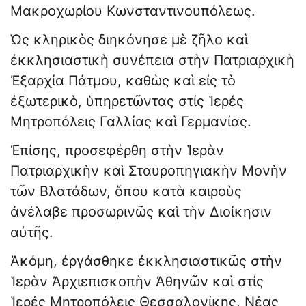
Μακροχωρίου Κωνσταντινουπόλεως.
Ὡς κληρικὸς διηκόνησε μὲ ζῆλο καὶ
ἐκκλησιαστικὴ συνέπεια στὴν Πατριαρχικὴ
Ἐξαρχία Πάτμου, καθὼς καὶ εἰς τὸ
ἐξωτερικὸ, ὑπηρετῶντας στίς Ἱερές
Μητροπόλεις Γαλλίας καὶ Γερμανίας.
Ἐπίσης, προσεφέρθη στὴν Ἱερὰν
Πατριαρχικὴν καὶ Σταυροπηγιακὴν Μονὴν
τῶν Βλατάδων, ὅπου κατὰ καιροὺς
ἀνέλαβε προσωρινῶς καὶ τὴν Διοίκησιν
αὐτῆς.
Ἀκόμη, ἐργάσθηκε ἐκκλησιαστικῶς στὴν
Ἱερὰν Ἀρχιεπισκοπὴν Ἀθηνῶν καὶ στίς
Ἱερές Μητροπόλεις Θεσσαλονίκης, Νέας