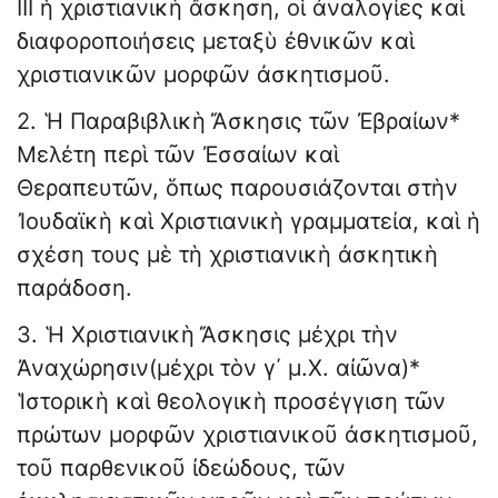
ΙΙΙ ἡ χριστιανικὴ ἄσκηση, oἱ ἀναλογίες καὶ
διαφοροποιήσεις μεταξὺ ἐθνικῶν καὶ
χριστιανικῶν μορφῶν ἀσκητισμοῦ.
2. Ἡ Παραβιβλικὴ Ἄσκησις τῶν Ἐβραίων*
Μελέτη περὶ τῶν Ἐσσαίων καὶ
Θεραπευτῶν, ὅπως παρουσιάζονται στὴν
Ἰουδαϊκὴ καὶ Χριστιανικὴ γραμματεία, καὶ ἡ
σχέση τους μὲ τὴ χριστιανικὴ ἀσκητικὴ
παράδοση.
3. Ἡ Χριστιανικὴ Ἄσκησις μέχρι τὴν
Ἀναχώρησιν(μέχρι τὸν γ΄ μ.Χ. αἰῶνα)*
Ἱστορικὴ καὶ θεολογικὴ προσέγγιση τῶν
πρώτων μορφῶν χριστιανικοῦ ἀσκητισμοῦ,
τοῦ παρθενικοῦ ἰδεώδους, τῶν