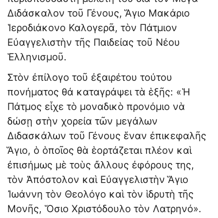
Διδάσκαλον τοῦ Γένους, Ἅγιο Μακάριο
Ἱεροδιάκονο Καλογερᾶ, τὸν Πάτμιον
Εὐαγγελιστὴν τῆς Παιδείας τοῦ Νέου
Ἑλληνισμοῦ.
Στὸν ἐπίλογο τοῦ ἐξαιρέτου τούτου
πονήματος θά καταγράψει τὰ ἑξῆς: «Ἡ
Πάτμος εἶχε τὸ μοναδικὸ προνόμιο νὰ
δώσῃ στὴν χορεία τῶν μεγάλων
Διδασκάλων τοῦ Γένους ἕναν ἐπικεφαλῆς
Ἅγιο, ὁ ὁποῖος θὰ ἑορτάζεται πλέον καὶ
ἐπισήμως μὲ τοὺς ἄλλους ἐφόρους της,
τὸν Ἀπόστολον καὶ Εὐαγγελιστὴν Ἅγιο
Ἰωάννη τὸν Θεολόγο καὶ τὸν ἱδρυτὴ τῆς
Μονῆς, Ὅσιο Χριστόδουλο τὸν Λατρηνό».