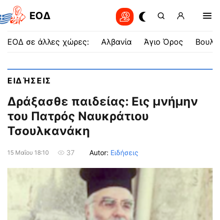
EOΔ
ΕΟΔ σε άλλες χώρες:
Αλβανία
Άγιο Όρος
Βουλγ
ΕΙΔΉΣΕΙΣ
Δράξασθε παιδείας: Εις μνήμην
του Πατρός Ναυκράτιου
Τσουλκανάκη
Autor:
Ειδήσεις
37
15 Μαΐου 18:10