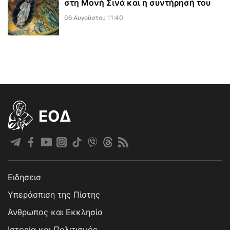
στη Μονή Σινά και η συντήρησή του
06 Αυγούστου 11:40
EOΔ
Ειδησεισ
Υπεράσπιση της Πίστης
Άνθρωπος και Εκκλησία
Ιστορία και Πολιτισμός