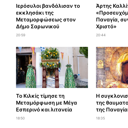
Ιερόσυλοι βανδάλισαν το
Άρτης Καλλί
εκκλησάκι της
«Προσευχόμ
Μεταμορφώσεως στον
Παναγία, συ
Δήμο Σαρωνικού
Χριστό»
20:59
20:44
Το Κιλκίς τίμησε τη
Η συγκλονισ
Μεταμόρφωση με Μέγα
της θαυματο
Εσπερινό και λιτανεία
της Παναγία
18:50
18:35