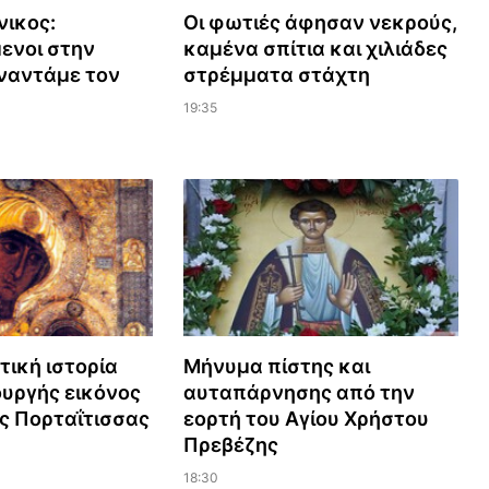
νικος:
Οι φωτιές άφησαν νεκρούς,
ενοι στην
καμένα σπίτια και χιλιάδες
ναντάμε τον
στρέμματα στάχτη
19:35
τική ιστορία
Μήνυμα πίστης και
υργής εικόνος
αυταπάρνησης από την
ς Πορταΐτισσας
εορτή του Αγίου Χρήστου
Πρεβέζης
18:30