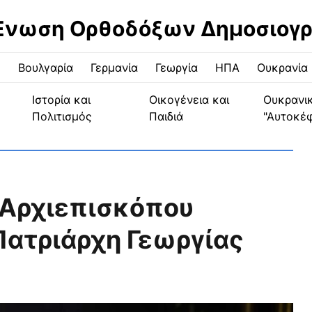
Ένωση Ορθοδόξων Δημοσιογ
ς
Βουλγαρία
Γερμανία
Γεωργία
ΗΠΑ
Ουκρανία
Ιστορία και
Οικογένεια και
Ουκρανι
Πολιτισμός
Παιδιά
"Αυτοκέ
 Αρχιεπισκόπου
Πατριάρχη Γεωργίας