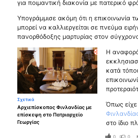
για ποιμαντική διακονία με πατερικό φρ
Υπογράμμισε ακόμη ότι η επικοινωνία
μπορεί να καλλιεργείται σε πνεύμα ειρή
πανορθόδοξης μαρτυρίας στον σύγχρον
Η αναφορά
εκκλησιασ
κατά τόπο
επικοινωνί
προτεραιότ
Σχετικά
Όπως είχε
Αρχιεπίσκοπος Φινλανδίας με
Φινλανδία
επίσκεψη στο Πατριαρχείο
Γεωργίας
στο ίδιο π
0
0