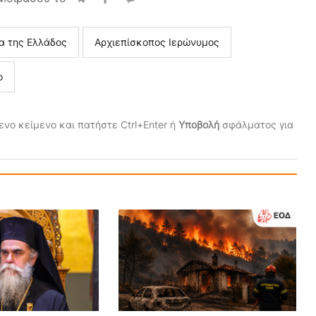
α της Ελλάδος
Αρχιεπίσκοπος Ιερώνυμος
ο
νο κείμενο και πατήστε Ctrl+Enter ή
Υποβολή
σφάλματος για