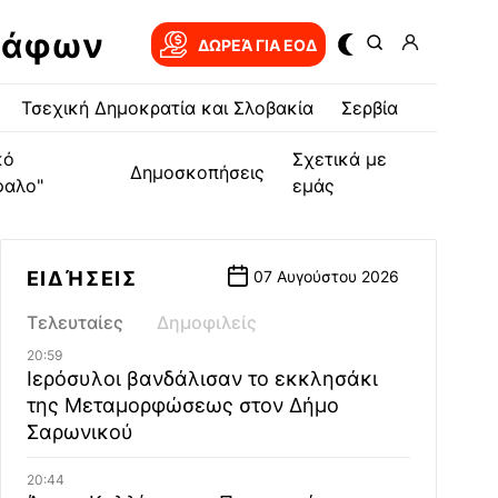
ράφων
ΔΩΡΕΆ ΓΙΑ EOΔ
Τσεχική Δημοκρατία και Σλοβακία
Σερβία
κό
Σχετικά με
Δημοσκοπήσεις
φαλο"
εμάς
ΕΙΔΉΣΕΙΣ
07 Αυγούστου 2026
Τελευταίες
Δημοφιλείς
20:59
Ιερόσυλοι βανδάλισαν το εκκλησάκι
της Μεταμορφώσεως στον Δήμο
Σαρωνικού
20:44