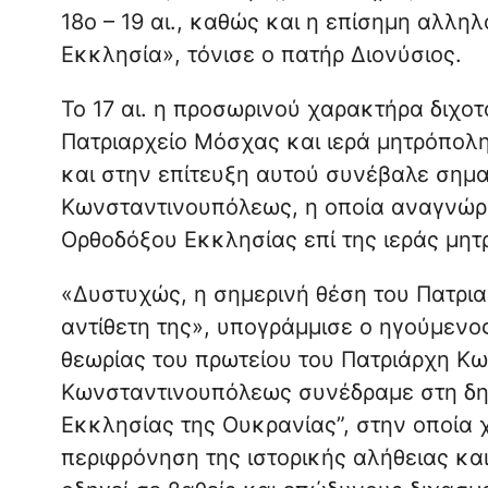
18ο – 19 αι., καθώς και η επίσημη αλλη
Εκκλησία», τόνισε ο πατήρ Διονύσιος.
Το 17 αι. η προσωρινού χαρακτήρα διχο
Πατριαρχείο Μόσχας και ιερά μητρόπολ
και στην επίτευξη αυτού συνέβαλε σημ
Κωνσταντινουπόλεως, η οποία αναγνώρι
Ορθοδόξου Εκκλησίας επί της ιεράς μητ
«Δυστυχώς, η σημερινή θέση του Πατρι
αντίθετη της», υπογράμμισε ο ηγούμενος
θεωρίας του πρωτείου του Πατριάρχη Κ
Κωνσταντινουπόλεως συνέδραμε στη δημ
Εκκλησίας της Ουκρανίας”, στην οποία 
περιφρόνηση της ιστορικής αλήθειας κα