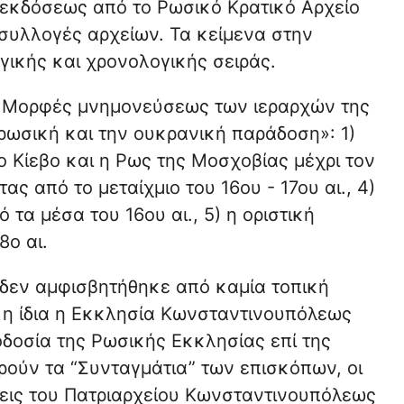
 εκδόσεως από το Ρωσικό Κρατικό Αρχείο
συλλογές αρχείων. Τα κείμενα στην
γικής και χρονολογικής σειράς.
 «Μορφές μνημονεύσεως των ιεραρχών της
 ρωσική και την ουκρανική παράδοση»: 1)
το Κίεβο και η Ρως της Μοσχοβίας μέχρι τον
τας από το μεταίχμιο του 16ου - 17ου αι., 4)
α μέσα του 16ου αι., 5) η οριστική
ο αι.
 δεν αμφισβητήθηκε από καμία τοπική
 η ίδια η Εκκλησία Κωνσταντινουπόλεως
δοσία της Ρωσικής Εκκλησίας επί της
ρούν τα “Συνταγμάτια” των επισκόπων, οι
σεις του Πατριαρχείου Κωνσταντινουπόλεως