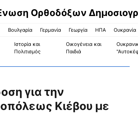
Ένωση Ορθοδόξων Δημοσιογ
ς
Βουλγαρία
Γερμανία
Γεωργία
ΗΠΑ
Ουκρανία
Ιστορία και
Οικογένεια και
Ουκρανι
Πολιτισμός
Παιδιά
"Αυτοκέ
οση για την
οπόλεως Κιέβου με
α