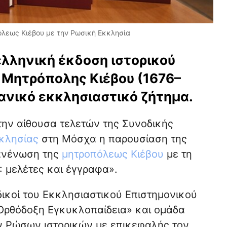
λεως Κιέβου με την Ρωσική Εκκλησία
λληνική έκδοση ιστορικού
 Μητρόπολης Κιέβου (1676–
ανικό εκκλησιαστικό ζήτημα.
την αίθουσα τελετών της Συνοδικής
κλησίας
στη Μόσχα η παρουσίαση της
πανένωση της
μητροπόλεως Κιέβου
με τη
: μελέτες και έγγραφα».
δικοί του Εκκλησιαστικού Επιστημονικού
Ορθόδοξη Εγκυκλοπαίδεια» και ομάδα
 Ρώσων ιστορικών με επικεφαλής τον