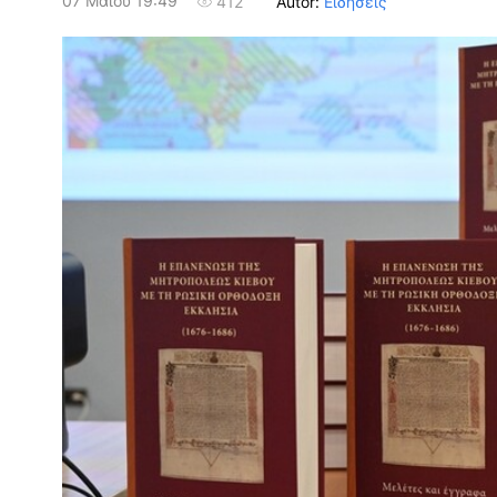
07 Μαΐου 19:49
Autor:
Ειδήσεις
412