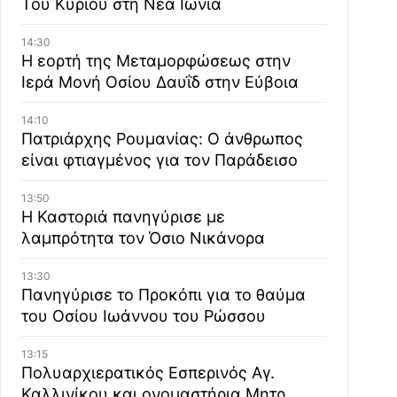
Του Κυρίου στη Νέα Ιωνία
14:30
Η εορτή της Μεταμορφώσεως στην
Ιερά Μονή Οσίου Δαυΐδ στην Εύβοια
14:10
Πατριάρχης Ρουμανίας: Ο άνθρωπος
είναι φτιαγμένος για τον Παράδεισο
13:50
Η Καστοριά πανηγύρισε με
λαμπρότητα τον Όσιο Νικάνορα
13:30
Πανηγύρισε το Προκόπι για το θαύμα
του Οσίου Ιωάννου του Ρώσσου
13:15
Πολυαρχιερατικός Εσπερινός Αγ.
Καλλινίκου και ονομαστήρια Μητρ.