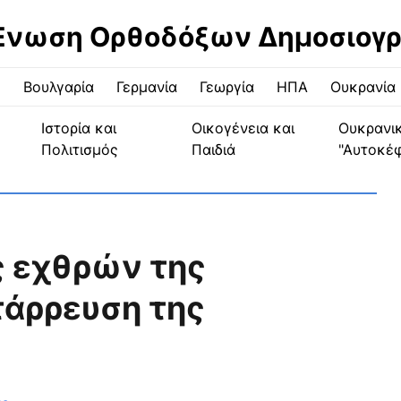
Ένωση Ορθοδόξων Δημοσιογ
ς
Βουλγαρία
Γερμανία
Γεωργία
ΗΠΑ
Ουκρανία
Ιστορία και
Οικογένεια και
Ουκρανι
Πολιτισμός
Παιδιά
"Αυτοκέ
ς εχθρών της
τάρρευση της