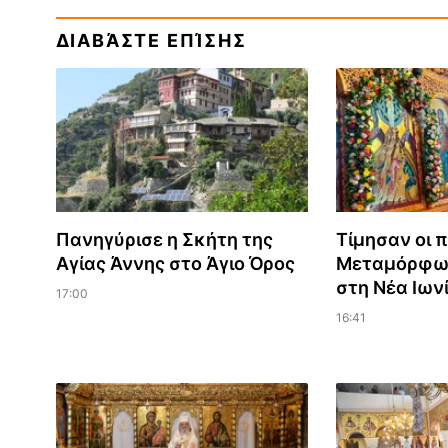
ΔΙΑΒΆΣΤΕ ΕΠΊΣΗΣ
Πανηγύρισε η Σκήτη της
Τίμησαν οι π
Αγίας Άννης στο Άγιο Όρος
Μεταμόρφωσ
στη Νέα Ιων
17:00
16:41