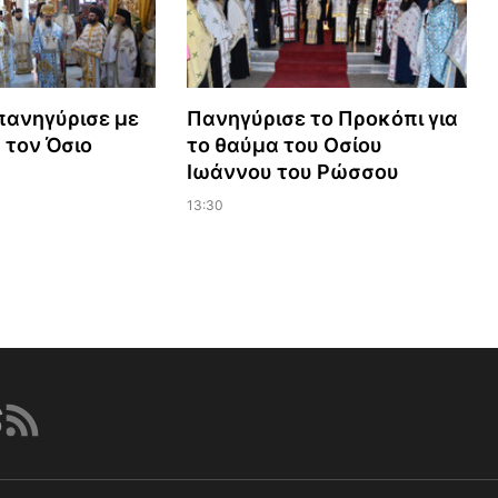
πανηγύρισε με
Πανηγύρισε το Προκόπι για
 τον Όσιο
το θαύμα του Οσίου
Ιωάννου του Ρώσσου
13:30