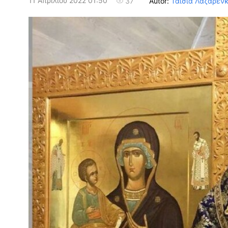
11 Απριλίου 2022 01:50
Autor:
Ταϊσία Λαζαρέν
37