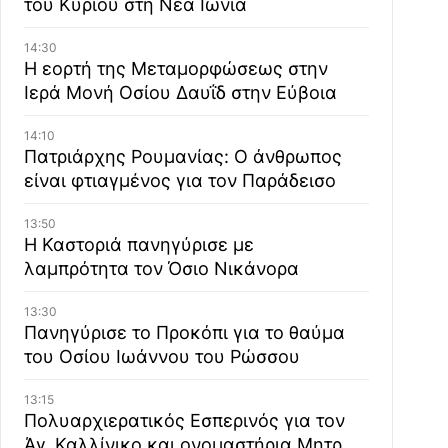
του Κυρίου στη Νέα Ιωνία
14:30
Η εορτή της Μεταμορφώσεως στην
Ιερά Μονή Οσίου Δαυΐδ στην Εύβοια
14:10
Πατριάρχης Ρουμανίας: Ο άνθρωπος
είναι φτιαγμένος για τον Παράδεισο
13:50
Η Καστοριά πανηγύρισε με
λαμπρότητα τον Όσιο Νικάνορα
13:30
Πανηγύρισε το Προκόπι για το θαύμα
του Οσίου Ιωάννου του Ρώσσου
13:15
Πολυαρχιερατικός Εσπερινός για τον
Άγ. Καλλίνικο και ονομαστήρια Μητρ.