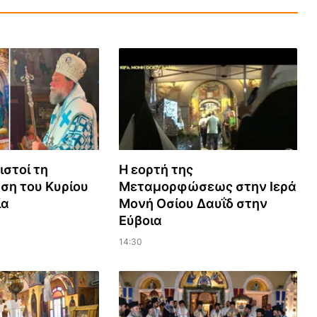
ιστοί τη
Η εορτή της
η του Κυρίου
Μεταμορφώσεως στην Ιερά
ία
Μονή Οσίου Δαυΐδ στην
Εύβοια
14:30