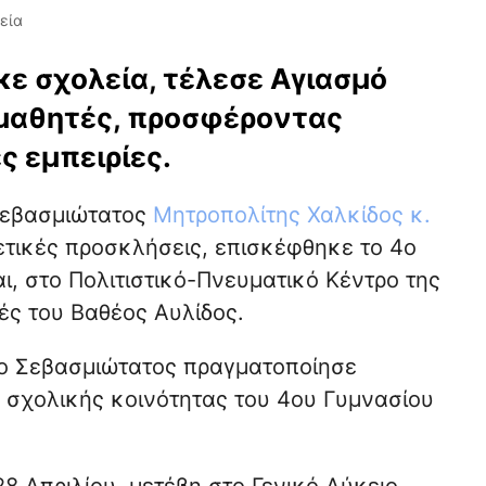
εία
ε σχολεία, τέλεσε Αγιασμό
 μαθητές, προσφέροντας
ς εμπειρίες.
 Σεβασμιώτατος
Μητροπολίτης Χαλκίδος κ.
ετικές προσκλήσεις, επισκέφθηκε το 4ο
ι, στο Πολιτιστικό-Πνευματικό Κέντρο της
ές του Βαθέος Αυλίδος.
 ο Σεβασμιώτατος πραγματοποίησε
ς σχολικής κοινότητας του 4ου Γυμνασίου
28 Απριλίου, μετέβη στο Γενικό Λύκειο