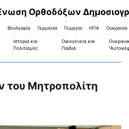
Ένωση Ορθοδόξων Δημοσιογ
ς
Βουλγαρία
Γερμανία
Γεωργία
ΗΠΑ
Ουκρανία
Ιστορία και
Οικογένεια και
Ουκρανι
Πολιτισμός
Παιδιά
"Αυτοκέ
ν του Μητροπολίτη