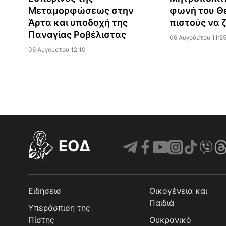
Μεταμορφώσεως στην
φωνή του Θε
Άρτα και υποδοχή της
πιστούς να 
Παναγίας Ροβέλιστας
06 Αυγούστου 11:5
06 Αυγούστου 12:10
EOΔ
Ειδησεισ
Οικογένεια και
Παιδιά
Υπεράσπιση της
Πίστης
Ουκρανικό