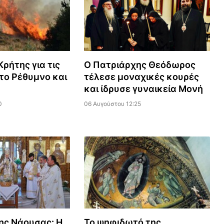
ρήτης για τις
Ο Πατριάρχης Θεόδωρος
το Ρέθυμνο και
τέλεσε μοναχικές κουρές
και ίδρυσε γυναικεία Μονή
0
06 Αυγούστου 12:25
ης Νάουσας: Η
Το ψηφιδωτό της