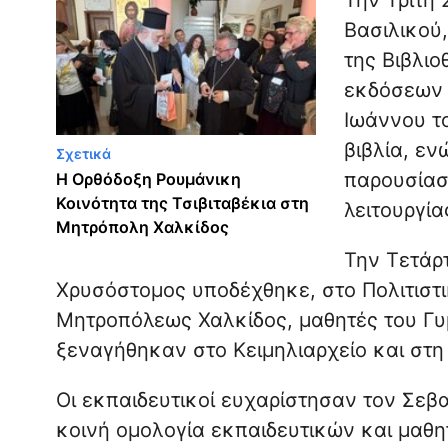
Βασιλικού
της Βιβλιο
εκδόσεων 
Ιωάννου τ
βιβλία, ε
Σχετικά
παρουσίασ
Η Ορθόδοξη Ρουμάνικη
Κοινότητα της Τσιβιταβέκια στη
λειτουργία
Μητρόπολη Χαλκίδος
Την Τετάρτ
Χρυσόστομος υποδέχθηκε, στο Πολιτιστι
Μητροπόλεως Χαλκίδος, μαθητές του Γυμ
ξεναγήθηκαν στο Κειμηλιαρχείο και στη
Οι εκπαιδευτικοί ευχαρίστησαν τον Σεβα
κοινή ομολογία εκπαιδευτικών και μαθη