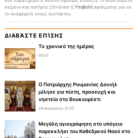
Εάν παρατηρήσετε κάποιο σφάλμα, επιλέξτε το απαιτούμενο
κείμενο και πατήστε Ctrl+Enter ή
Υποβολή
σφάλματος για να
το αναφέρετε στους συντάκτες.
ΔΙΑΒΆΣΤΕ ΕΠΊΣΗΣ
Το χρονικό της ημέρας
08:10
Ο Πατριάρχης Ρουμανίας Δανιήλ
μίλησε για πίστη, προσευχή και
νηστεία στο Βουκουρέστι
09 Αυγούστου 21:45
Μεγάλη αγιογράφηση στο υπόγειο
παρεκκλήσι του Καθεδρκού Ναού στο