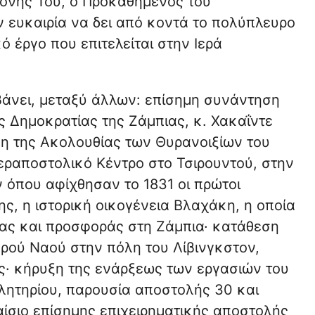
μονής Του, ο Προκαθήμενος του
ν ευκαιρία να δει από κοντά το πολύπλευρο
 έργο που επιτελείται στην Ιερά
άνει, μεταξύ άλλων: επίσημη συνάντηση
ς Δημοκρατίας της Ζάμπιας, κ. Χακαΐντε
ση της Ακολουθίας των Θυρανοιξίων του
εραποστολικό Κέντρο στο Τσιρουντού, στην
ν όπου αφίχθησαν το 1831 οι πρώτοι
ς, η ιστορική οικογένεια Βλαχάκη, η οποία
ας και προσφοράς στη Ζάμπια· κατάθεση
ερού Ναού στην πόλη του Λίβινγκστον,
ς· κήρυξη της ενάρξεως των εργασιών του
λητηρίου, παρουσία αποστολής 30 και
ίσιο επίσημης επιχειρηματικής αποστολής