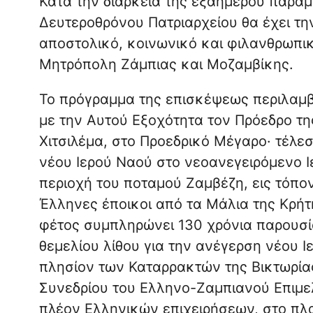
Κατά την διάρκεια της εξαημέρου παρα
Δευτεροθρόνου Πατριαρχείου θα έχει τη
αποστολικό, κοινωνικό και φιλανθρωπικό
Μητρόπολη Ζάμπιας και Μοζαμβίκης.
Το πρόγραμμα της επισκέψεως περιλαμβ
με την Αυτού Εξοχότητα τον Πρόεδρο τη
Χιτσιλέμα, στο Προεδρικό Μέγαρο· τέλε
νέου Ιερού Ναού στο νεοανεγειρόμενο Ι
περιοχή του ποταμού Ζαμβέζη, εις τόπο
Έλληνες έποικοι από τα Μάλια της Κρήτη
φέτος συμπληρώνει 130 χρόνια παρουσί
θεμελίου λίθου για την ανέγερση νέου Ι
πλησίον των Καταρρακτών της Βικτωρία
Συνεδρίου του Ελληνο-Ζαμπιανού Επιμε
πλέον Ελληνικών επιχειρήσεων, στο πλα