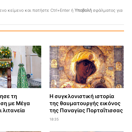
νο κείμενο και πατήστε Ctrl+Enter ή
Υποβολή
σφάλματος για
μησε τη
Η συγκλονιστική ιστορία
ση με Μέγα
της θαυματουργής εικόνος
ι λιτανεία
της Παναγίας Πορταΐτισσας
18:35