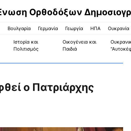
Ένωση Ορθοδόξων Δημοσιογ
ς
Βουλγαρία
Γερμανία
Γεωργία
ΗΠΑ
Ουκρανία
Ιστορία και
Οικογένεια και
Ουκρανι
Πολιτισμός
Παιδιά
"Αυτοκέ
φθεί ο Πατριάρχης