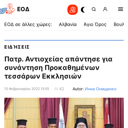
EOΔ
ΕΟΔ σε άλλες χώρες:
Αλβανία
Άγιο Όρος
Βουλγ
ΕΙΔΉΣΕΙΣ
Πατρ. Αντιοχείας απάντησε για
συνάντηση Προκαθημένων
τεσσάρων Εκκλησιών
Autor:
Инна Онищенко
42
15 Φεβρουαρίου 2022 15:55