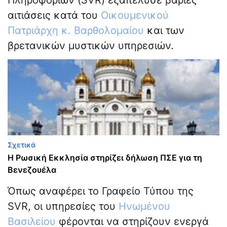
Πληροφοριών (SVR) εξαπέλυσε βαριές
αιτιάσεις κατά του
Οικουμενικού
Πατριάρχη κ. Βαρθολομαίου
και των
βρετανικών μυστικών υπηρεσιών.
Σχετικά
Η Ρωσική Εκκλησία στηρίζει δήλωση ΠΣΕ για τη
Βενεζουέλα
Όπως αναφέρει το Γραφείο Τύπου της
SVR, οι υπηρεσίες του
Ηνωμένου
Βασιλείου
φέρονται να στηρίζουν ενεργά