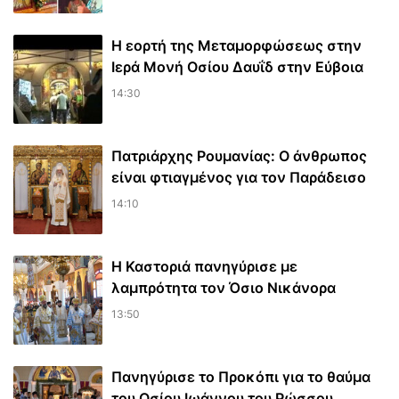
Η εορτή της Μεταμορφώσεως στην
Ιερά Μονή Οσίου Δαυΐδ στην Εύβοια
14:30
Πατριάρχης Ρουμανίας: Ο άνθρωπος
είναι φτιαγμένος για τον Παράδεισο
14:10
Η Καστοριά πανηγύρισε με
λαμπρότητα τον Όσιο Νικάνορα
13:50
Πανηγύρισε το Προκόπι για το θαύμα
του Οσίου Ιωάννου του Ρώσσου