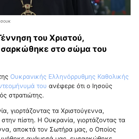
τσουκ
Γέννηση του Χριστού,
νσαρκώθηκε στο σώμα του
 της
Ουκρανικής Ελληνόρρυθμης Καθολικής
ντεομήνυμά του
ανέφερε ότι ο Ιησούς
ός στρατιώτης.
ία, γιορτάζοντας τα Χριστούγεννα,
 στην πίστη. Η Ουκρανία, γιορτάζοντας τα
ννα, αποκτά τον Σωτήρα μας, ο Οποίος
ννήθηκε ανάμεσά μας, ενσαρκώθηκε,