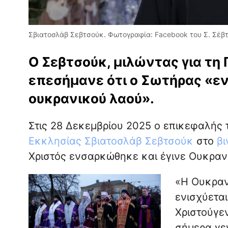
Σβιατοσλάβ Σεβτσούκ. Φωτογραφία: Facebook του Σ. Σέβ
Ο Σεβτσούκ, μιλώντας για τη 
επεσήμανε ότι ο Σωτήρας «ε
ουκρανικού λαού».
Στις 28 Δεκεμβρίου 2025 ο επικεφαλής
Εκκλησίας
Σβιατοσλάβ Σεβτσούκ
στο
βι
Χριστός ενσαρκώθηκε και έγινε Ουκραν
«Η Ουκραν
ενισχύεται
Χριστούγε
σήμερα γε