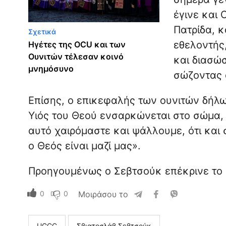
έγινε και
Πατρίδα, κ
Σχετικά
εθελοντής
Ηγέτες της OCU και των
Ουνιτών τέλεσαν κοινό
και διασώσ
μνημόσυνο
σώζοντας 
Επίσης, ο επικεφαλής των ουνιτών δήλω
Υιός του Θεού ενσαρκώνεται στο σώμα, 
αυτό χαιρόμαστε και ψάλλουμε, ότι και
ο Θεός είναι μαζί μας».
Προηγουμένως ο Σεβτσούκ επέκρινε το «
0
0
Μοιράσου το
UGCC
Σβιατοσλάβ Σεβτσούκ