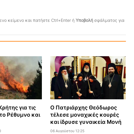
νο κείμενο και πατήστε Ctrl+Enter ή
Υποβολή
σφάλματος για
ρήτης για τις
Ο Πατριάρχης Θεόδωρος
το Ρέθυμνο και
τέλεσε μοναχικές κουρές
και ίδρυσε γυναικεία Μονή
0
06 Αυγούστου 12:25