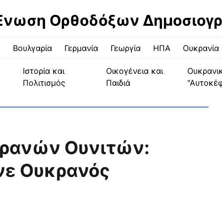
Ένωση Ορθοδόξων Δημοσιογ
ς
Βουλγαρία
Γερμανία
Γεωργία
ΗΠΑ
Ουκρανία
Ιστορία και
Οικογένεια και
Ουκρανι
Πολιτισμός
Παιδιά
"Αυτοκέ
ρανών Ουνιτών:
ινε Ουκρανός