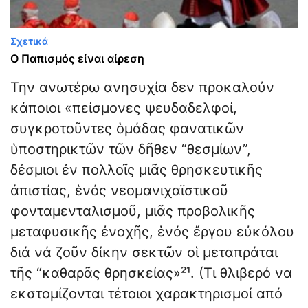
Σχετικά
Ο Παπισμός είναι αίρεση
Την ανωτέρω ανησυχία δεν προκαλούν
κάποιοι «πείσμονες ψευδαδελφοί,
συγκροτοῦντες ὁμάδας φανατικῶν
ὑποστηρικτῶν τῶν δῆθεν “θεσμίων”,
δέσμιοι ἐν πολλοῖς μιᾶς θρησκευτικῆς
ἀπιστίας, ἑνός νεομανιχαϊστικοῦ
φονταμενταλισμοῦ, μιᾶς προβολικῆς
μεταφυσικῆς ἐνοχῆς, ἑνός ἔργου εὐκόλου
διά νά ζοῦν δίκην σεκτῶν οἱ μεταπράται
τῆς “καθαρᾶς θρησκείας»²¹. (Τι θλιβερό να
εκστομίζονται τέτοιοι χαρακτηρισμοί από