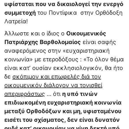
υφίσταται που να δικαιολογεί την ενεργό
συμμετοχή
του Ποντίφικα στην Ορθόδοξη
Λατρεία!
Άλλωστε και ο ίδιος ο
Οικουμενικός
Πατριάρχης Βαρθολομαίος
είναι σαφής
αναφερόμενος στην «ευχαριστηριακή
κοινωνία» με ετεροδόξους : «Το όλον θέμα
είναι κατ’ ουσίαν εκκλησιολογικόν, θα ήτο
δε
σκόπιμον και επωφελές διά τον
οικουμενικόν διάλογον να τονισθεί
απεριφράστως
… ότι
η υπό τινών
επιδιωκομένη ευχαριστηριακή κοινωνία
μεταξύ Ορθοδόξων και μη, υφισταμένου
εισέτι του σχίσματος, δεν είναι δυνατόν
ουδέ κατ’ οικονομίαν να γίνη δεκτή υπό