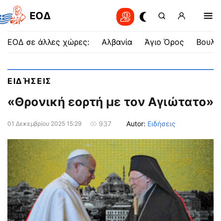
EOΔ
ΕΟΔ σε άλλες χώρες:
Αλβανία
Άγιο Όρος
Βουλγ
ΕΙΔΉΣΕΙΣ
«Θρονική εορτή με τον Αγιώτατο»
Autor:
Ειδήσεις
937
01 Δεκεμβρίου 2025 15:29