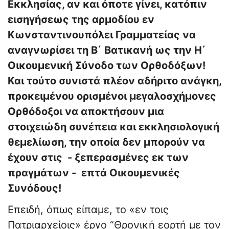
Εκκλησίας, αν και όποτε γίνει, κατόπιν
εισηγήσεως της αρμοδίου εν
Κωνσταντινουπόλει Γραμματείας να
αναγνωρίσει τη Β΄ Βατικανή ως την Η΄
Οικουμενική Σύνοδο των Ορθοδόξων!
Και τούτο συνιστά πλέον αδήριτο ανάγκη,
προκειμένου ορισμένοι μεγαλοσχήμονες
Ορθόδοξοι να αποκτήσουν μια
στοιχειώδη συνέπεια και εκκλησιολογική
θεμελίωση, την οποία δεν μπορούν να
έχουν στις - ξεπερασμένες εκ των
πραγμάτων - επτά Οικουμενικές
Συνόδους!
Επειδή, όπως είπαμε, το «εν τοις
Πατριαρχείοις» έργο “Θρονική εορτή με τον