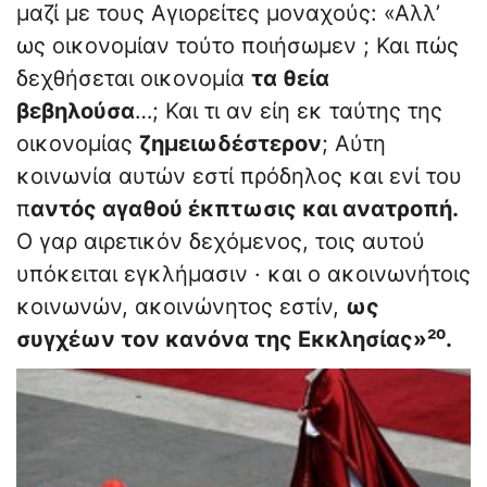
μαζί με τους Αγιορείτες μοναχούς: «Αλλ’
ως οικονομίαν τούτο ποιήσωμεν ; Και πώς
δεχθήσεται οικονομία
τα θεία
βεβηλούσα
…; Και τι αν είη εκ ταύτης της
οικονομίας
ζημειωδέστερον
; Αύτη
κοινωνία αυτών εστί πρόδηλος και ενί του
π
αντός αγαθού έκπτωσις και ανατροπή.
Ο γαρ αιρετικόν δεχόμενος, τοις αυτού
υπόκειται εγκλήμασιν · και ο ακοινωνήτοις
κοινωνών, ακοινώνητος εστίν,
ως
συγχέων τον κανόνα της Εκκλησίας»²⁰.