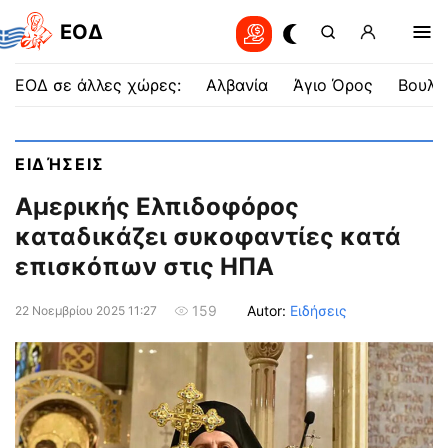
EOΔ
ΕΟΔ σε άλλες χώρες:
Αλβανία
Άγιο Όρος
Βουλγ
ΕΙΔΉΣΕΙΣ
Αμερικής Ελπιδοφόρος
καταδικάζει συκοφαντίες κατά
επισκόπων στις ΗΠΑ
Autor:
Ειδήσεις
159
22 Νοεμβρίου 2025 11:27