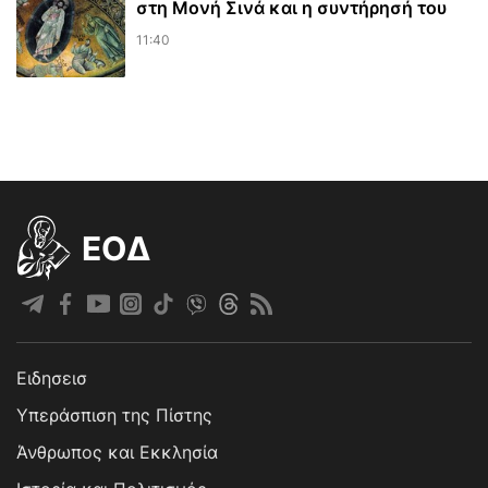
στη Μονή Σινά και η συντήρησή του
11:40
EOΔ
Ειδησεισ
Υπεράσπιση της Πίστης
Άνθρωπος και Εκκλησία