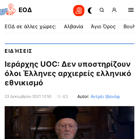
EOΔ
ΕΟΔ σε άλλες χώρες:
Αλβανία
Άγιο Όρος
Βουλγ
ΕΙΔΉΣΕΙΣ
Ιεράρχης UOC: Δεν υποστηρίζουν
όλοι Έλληνες αρχιερείς ελληνικό
εθνικισμό
Autor:
Αντρέι Ιβανόφ
43
23 Δεκεμβρίου 2021 12:50