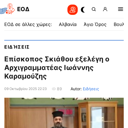
EOΔ
ΕΟΔ σε άλλες χώρες:
Αλβανία
Άγιο Όρος
Βουλγ
ΕΙΔΉΣΕΙΣ
Επίσκοπος Σκιάθου εξελέγη ο
Αρχιγραμματέας Ιωάννης
Καραμούζης
Autor:
Ειδήσεις
89
09 Οκτωβρίου 2025 22:23