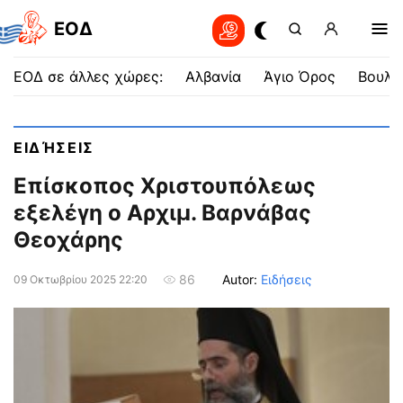
EOΔ
ΕΟΔ σε άλλες χώρες:
Αλβανία
Άγιο Όρος
Βουλγ
ΕΙΔΉΣΕΙΣ
Επίσκοπος Χριστουπόλεως
εξελέγη ο Αρχιμ. Βαρνάβας
Θεοχάρης
Autor:
Ειδήσεις
86
09 Οκτωβρίου 2025 22:20