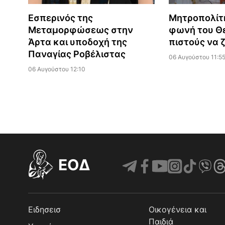
Εσπερινός της
Μητροπολίτ
Μεταμορφώσεως στην
φωνή του Θε
Άρτα και υποδοχή της
πιστούς να 
Παναγίας Ροβέλιστας
06 Αυγούστου 11:5
06 Αυγούστου 12:10
EOΔ
Ειδησεισ
Οικογένεια και
Παιδιά