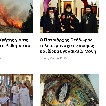
ρήτης για τις
Ο Πατριάρχης Θεόδωρος
το Ρέθυμνο και
τέλεσε μοναχικές κουρές
και ίδρυσε γυναικεία Μονή
0
06 Αυγούστου 12:25