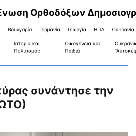
Ένωση Ορθοδόξων Δημοσιογ
ς
Βουλγαρία
Γερμανία
Γεωργία
ΗΠΑ
Ουκρανία
Ιστορία και
Οικογένεια και
Ουκρανι
Πολιτισμός
Παιδιά
"Αυτοκέ
κύρας συνάντησε την
ΦΩΤΟ)