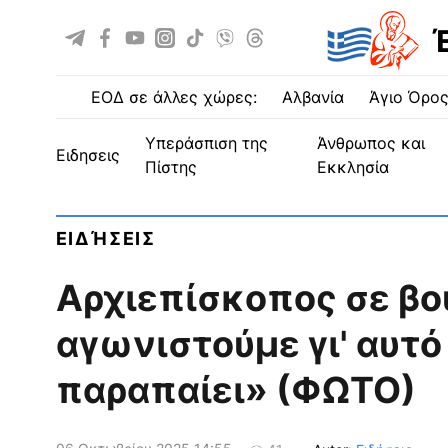
ΕΟΔ σε άλλες χώρες:
Αλβανία
Άγιο Όρο
Υπεράσπιση της
Άνθρωπος και
ειδησεις
Πίστης
Εκκλησία
ΕΙΔΉΣΕΙΣ
Αρχιεπίσκοπος σε βο
αγωνιστούμε γι' αυτό 
παραπαίει» (ΦΩΤΟ)