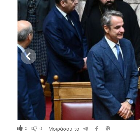
0
0
Μοιράσου το