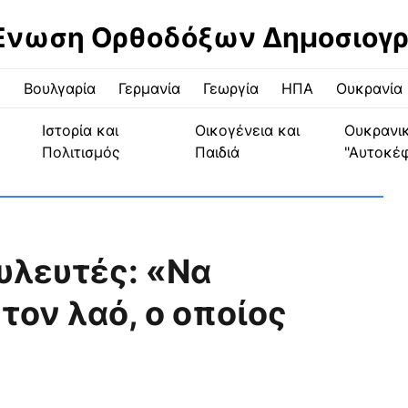
Ένωση Ορθοδόξων Δημοσιογ
ς
Βουλγαρία
Γερμανία
Γεωργία
ΗΠΑ
Ουκρανία
Ιστορία και
Οικογένεια και
Ουκρανι
Πολιτισμός
Παιδιά
"Αυτοκέ
υλευτές: «Να
τον λαό, ο οποίος