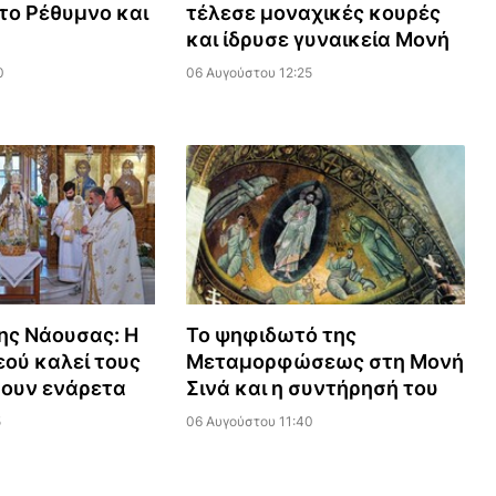
το Ρέθυμνο και
τέλεσε μοναχικές κουρές
και ίδρυσε γυναικεία Μονή
0
06 Αυγούστου 12:25
ης Νάουσας: Η
Το ψηφιδωτό της
ού καλεί τους
Μεταμορφώσεως στη Μονή
ζουν ενάρετα
Σινά και η συντήρησή του
5
06 Αυγούστου 11:40