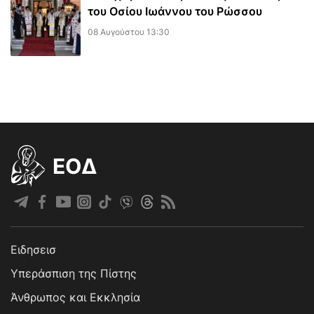
του Οσίου Ιωάννου του Ρώσσου
08 Αυγούστου 13:30
EOΔ
Ειδησεισ
Υπεράσπιση της Πίστης
Άνθρωπος και Εκκλησία