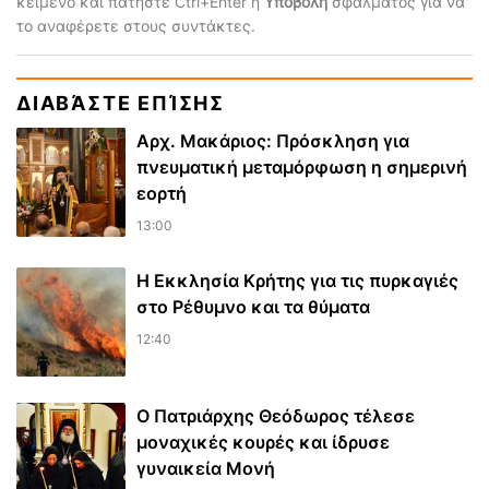
κείμενο και πατήστε Ctrl+Enter ή
Υποβολή
σφάλματος για να
το αναφέρετε στους συντάκτες.
ΔΙΑΒΆΣΤΕ ΕΠΊΣΗΣ
Αρχ. Μακάριος: Πρόσκληση για
πνευματική μεταμόρφωση η σημερινή
εορτή
13:00
Η Εκκλησία Κρήτης για τις πυρκαγιές
στο Ρέθυμνο και τα θύματα
12:40
Ο Πατριάρχης Θεόδωρος τέλεσε
μοναχικές κουρές και ίδρυσε
γυναικεία Μονή