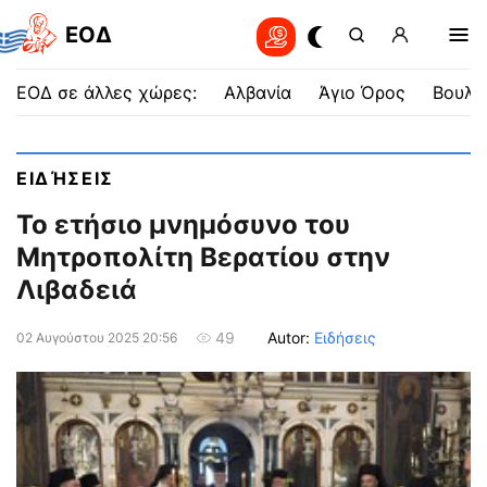
EOΔ
ΕΟΔ σε άλλες χώρες:
Αλβανία
Άγιο Όρος
Βουλγ
ΕΙΔΉΣΕΙΣ
To ετήσιο μνημόσυνο του
Μητροπολίτη Βερατίου στην
Λιβαδειά
Autor:
Ειδήσεις
49
02 Αυγούστου 2025 20:56