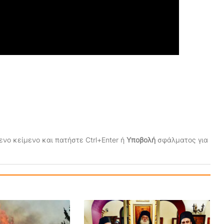
νο κείμενο και πατήστε Ctrl+Enter ή
Υποβολή
σφάλματος για