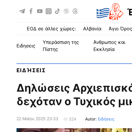
ΕΟΔ σε άλλες χώρες:
Αλβανία
Άγιο Όρο
Υπεράσπιση της
Άνθρωπος και
ειδησεις
Πίστης
Εκκλησία
ΕΙΔΉΣΕΙΣ
Δηλώσεις Αρχιεπισκό
δεχόταν ο Τυχικός μι
22 Μαΐου 2025 23:33
Autor:
Ειδήσεις
324