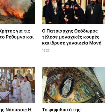
ρήτης για τις
Ο Πατριάρχης Θεόδωρος
το Ρέθυμνο και
τέλεσε μοναχικές κουρές
και ίδρυσε γυναικεία Μονή
12:25
ης Νάουσας: Η
Το ψηφιδωτό της