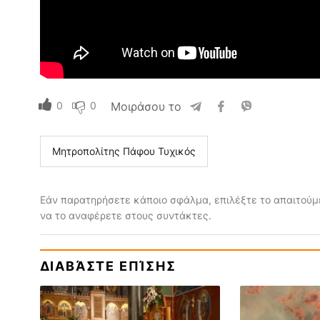
0
0
Μοιράσου το
Μητροπολίτης Πάφου Τυχικός
Εάν παρατηρήσετε κάποιο σφάλμα, επιλέξτε το απαιτούμε
να το αναφέρετε στους συντάκτες.
ΔΙΑΒΆΣΤΕ ΕΠΊΣΗΣ