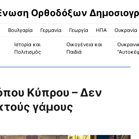
Ένωση Ορθοδόξων Δημοσιογ
ς
Βουλγαρία
Γερμανία
Γεωργία
ΗΠΑ
Ουκρανία
Ιστορία και
Οικογένεια και
Ουκρανι
Πολιτισμός
Παιδιά
"Αυτοκέ
που Κύπρου – Δεν
κτούς γάμους