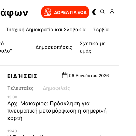
ράφων
ΔΩΡΕΆ ΓΙΑ EOΔ
Τσεχική Δημοκρατία και Σλοβακία
Σερβία
κό
Σχετικά με
Δημοσκοπήσεις
φαλο"
εμάς
ΕΙΔΉΣΕΙΣ
06 Αυγούστου 2026
Τελευταίες
Δημοφιλείς
13:00
Αρχ. Μακάριος: Πρόσκληση για
πνευματική μεταμόρφωση η σημερινή
εορτή
12:40