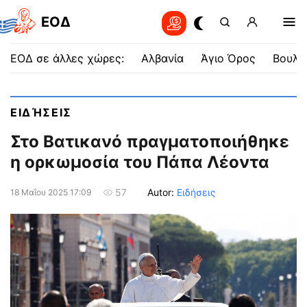
EOΔ
ΕΟΔ σε άλλες χώρες:
Αλβανία
Άγιο Όρος
Βουλγ
ΕΙΔΉΣΕΙΣ
Στο Βατικανό πραγματοποιήθηκε
η ορκωμοσία του Πάπα Λέοντα
Autor:
Ειδήσεις
57
18 Μαΐου 2025 17:09