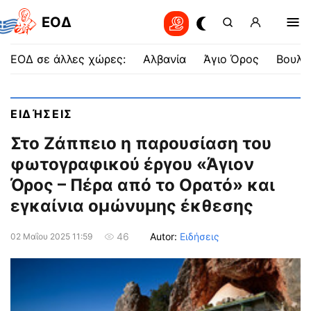
EOΔ
ΕΟΔ σε άλλες χώρες:
Αλβανία
Άγιο Όρος
Βουλγ
ΕΙΔΉΣΕΙΣ
Στο Ζάππειο η παρουσίαση του
φωτογραφικού έργου «Άγιον
Όρος – Πέρα από το Ορατό» και
εγκαίνια ομώνυμης έκθεσης
Autor:
Ειδήσεις
46
02 Μαΐου 2025 11:59