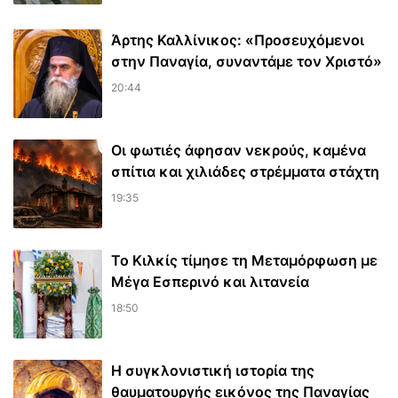
Άρτης Καλλίνικος: «Προσευχόμενοι
στην Παναγία, συναντάμε τον Χριστό»
20:44
Οι φωτιές άφησαν νεκρούς, καμένα
σπίτια και χιλιάδες στρέμματα στάχτη
19:35
Το Κιλκίς τίμησε τη Μεταμόρφωση με
Μέγα Εσπερινό και λιτανεία
18:50
Η συγκλονιστική ιστορία της
θαυματουργής εικόνος της Παναγίας