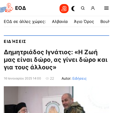
EOΔ
ΕΟΔ σε άλλες χώρες:
Αλβανία
Άγιο Όρος
Βουλγ
ΕΙΔΉΣΕΙΣ
Δημητριάδος Ιγνάτιος: «Η Ζωή
μας είναι δώρο, ας γίνει δώρο και
για τους άλλους»
Autor:
Ειδήσεις
22
16 Ιανουαρίου 2025 14:00